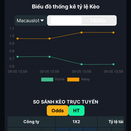
Biểu đồ thống kê tỷ lệ Kèo
Macauslot
Handicap
Tài/Xỉu
SO SÁNH KÈO TRỰC TUYẾN
Odds
HT
Công ty
1X2
Tỷ lệ tài xỉu