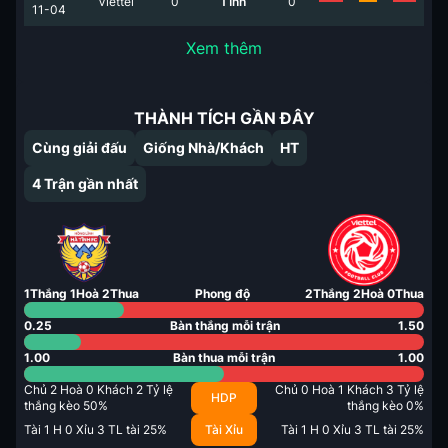
Viettel
0
Tĩnh
0
11-04
Xem thêm
THÀNH TÍCH GẦN ĐÂY
Cùng giải đấu
Giống Nhà/Khách
HT
4
Trận gần nhất
1
Thắng
1
Hoà
2
Thua
Phong độ
2
Thắng
2
Hoà
0
Thua
0.25
Bàn thắng mỗi trận
1.50
1.00
Bàn thua mỗi trận
1.00
Chủ
2
Hoà
0
Khách
2
Tỷ lệ
Chủ
0
Hoà
1
Khách
3
Tỷ lệ
HDP
thắng kèo
50
%
thắng kèo
0
%
Tài
1
H
0
Xỉu
3
TL tài
25
%
Tài Xỉu
Tài
1
H
0
Xỉu
3
TL tài
25
%