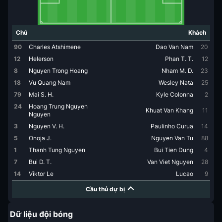
Chủ
Khách
90
Charles Atshimene
Dao Van Nam
20
12
Helerson
Phan T. T.
12
8
Nguyen Trong Hoang
Nham M. D.
23
18
Vu Quang Nam
Wesley Nata
25
79
Mai S. H.
Kyle Colonna
2
24
Hoang Trung Nguyen
Khuat Van Khang
11
Nguyen
3
Nguyen V. H.
Paulinho Curua
14
5
Onoja J.
Nguyen Van Tu
88
1
Thanh Tung Nguyen
Bui Tien Dung
4
7
Bui D. T.
Van Viet Nguyen
28
14
Viktor Le
Lucao
9
Cầu thủ dự bị
Dữ liệu đội bóng