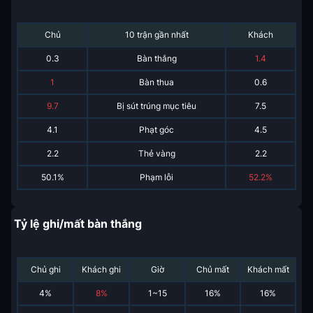
Chủ
10 trận gần nhất
Khách
0.3
Bàn thắng
1.4
1
Bàn thua
0.6
9.7
Bị sút trúng mục tiêu
7.5
4.1
Phạt góc
4.5
2.2
Thẻ vàng
2.2
50.1%
Phạm lỗi
52.2%
Tỷ lệ ghi/mất bàn thắng
Chủ ghi
Khách ghi
Giờ
Chủ mất
Khách mất
4
%
8
%
1~15
16
%
16
%