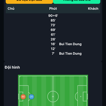
Chủ
Phút
Khách
90+6'
85'
73'
69'
61'
26'
16'
Bui Tien Dung
12'
7'
Bui Tien Dung
Đội hình
90
20