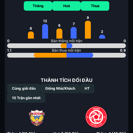
Thắng
Hoà
Thua
9
12
7
6
6
2
0
Bàn thắng mỗi trận
0
1.1
Bàn thua mỗi trận
0.9
THÀNH TÍCH ĐỐI ĐẦU
Cùng giải đấu
Giống Nhà/Khách
HT
10
Trận gần nhất