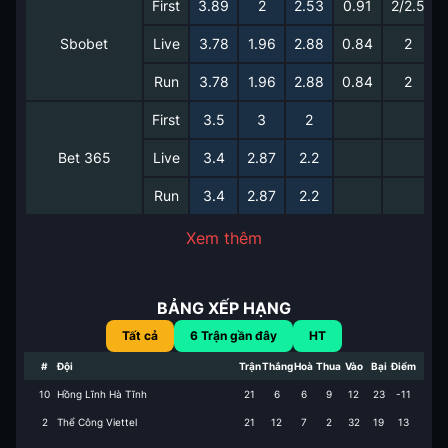
First
3.89
2
2.53
0.91
2/2.5
Sbobet
Live
3.78
1.96
2.88
0.84
2
Run
3.78
1.96
2.88
0.84
2
First
3.5
3
2
Bet 365
Live
3.4
2.87
2.2
Run
3.4
2.87
2.2
Xem thêm
BẢNG XẾP HẠNG
Tất cả
6
Trận gần đây
HT
#
Đội
Trận
Thắng
Hoà
Thua
Vào
Bại
Điểm
10
Hồng Lĩnh Hà Tĩnh
21
6
6
9
12
23
-11
2
Thể Công Viettel
21
12
7
2
32
19
13