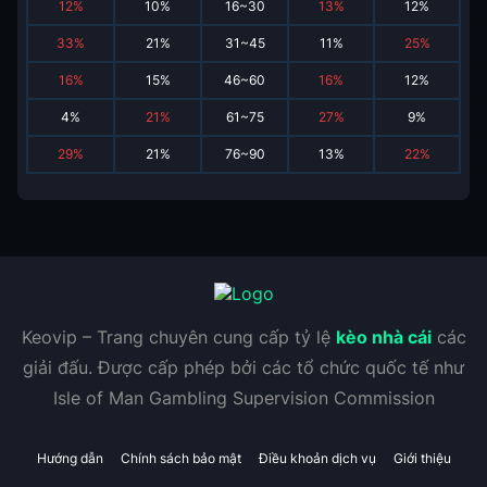
12
%
10
%
16~30
13
%
12
%
33
%
21
%
31~45
11
%
25
%
16
%
15
%
46~60
16
%
12
%
4
%
21
%
61~75
27
%
9
%
29
%
21
%
76~90
13
%
22
%
Keovip – Trang chuyên cung cấp tỷ lệ
kèo nhà cái
các
giải đấu. Được cấp phép bởi các tổ chức quốc tế như
Isle of Man Gambling Supervision Commission
Hướng dẫn
Chính sách bảo mật
Điều khoản dịch vụ
Giới thiệu