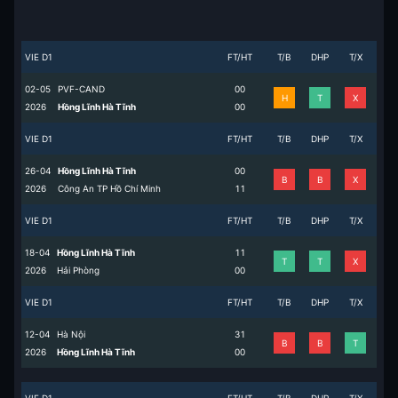
VIE D1
FT/HT
T/B
DHP
T/X
02-05
PVF-CAND
0
0
H
T
X
2026
Hồng Lĩnh Hà Tĩnh
0
0
VIE D1
FT/HT
T/B
DHP
T/X
26-04
Hồng Lĩnh Hà Tĩnh
0
0
B
B
X
2026
Công An TP Hồ Chí Minh
1
1
VIE D1
FT/HT
T/B
DHP
T/X
18-04
Hồng Lĩnh Hà Tĩnh
1
1
T
T
X
2026
Hải Phòng
0
0
VIE D1
FT/HT
T/B
DHP
T/X
12-04
Hà Nội
3
1
B
B
T
2026
Hồng Lĩnh Hà Tĩnh
0
0