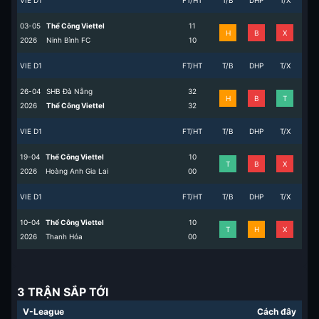
VIE D1
FT/HT
T/B
DHP
T/X
03-05
Thể Công Viettel
1
1
H
B
X
2026
Ninh Bình FC
1
0
VIE D1
FT/HT
T/B
DHP
T/X
26-04
SHB Đà Nẵng
3
2
H
B
T
2026
Thể Công Viettel
3
2
VIE D1
FT/HT
T/B
DHP
T/X
19-04
Thể Công Viettel
1
0
T
B
X
2026
Hoàng Anh Gia Lai
0
0
VIE D1
FT/HT
T/B
DHP
T/X
10-04
Thể Công Viettel
1
0
T
H
X
2026
Thanh Hóa
0
0
3 TRẬN SẮP TỚI
V-League
Cách đây