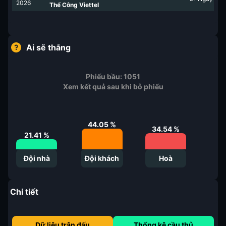
2026
Thể Công Viettel
Ai sẽ thắng
Phiếu bầu:
1051
Xem kết quả sau khi bỏ phiếu
44.05
%
34.54
%
21.41
%
Đội nhà
Đội khách
Hoà
Chi tiết
Dữ liệu trận đấu
Thống kê cầu thủ