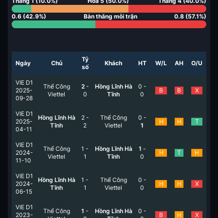
Thắng
1
(
10.0
%)
Hoà
5
(
50.0
%)
Thắng
4
(
40.0
%)
0.6
(
42.9
%)
Bàn thắng mỗi trận
0.8
(
57.1
%)
Tỷ
Ngày
Chủ
Khách
HT
W/L
AH
O/U
số
VIE D1
Thể Công
2
-
Hồng Lĩnh Hà
0
-
2025-
B
B
X
Viettel
0
Tĩnh
0
09-28
VIE D1
Hồng Lĩnh Hà
2
-
Thể Công
0
-
2025-
H
H
T
Tĩnh
2
Viettel
1
04-11
VIE D1
Thể Công
1
-
Hồng Lĩnh Hà
1
-
2024-
H
T
H
Viettel
1
Tĩnh
0
11-10
VIE D1
Hồng Lĩnh Hà
1
-
Thể Công
0
-
2024-
H
H
X
Tĩnh
1
Viettel
0
06-15
VIE D1
Thể Công
1
-
Hồng Lĩnh Hà
0
-
2023-
B
H
X