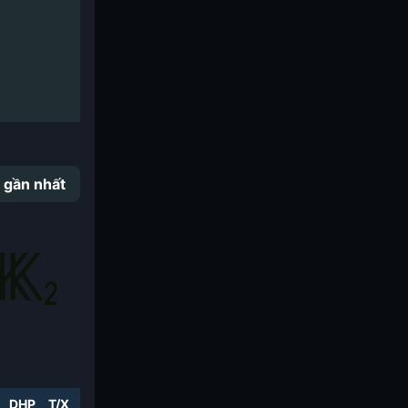
 gần nhất
DHP
T/X