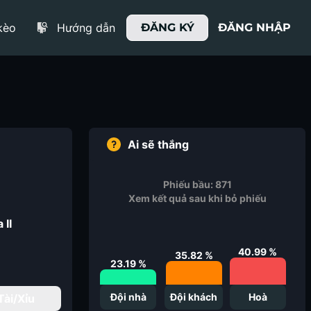
kèo
Hướng dẫn
ĐĂNG KÝ
ĐĂNG NHẬP
Ai sẽ thắng
Phiếu bầu:
871
Xem kết quả sau khi bỏ phiếu
 II
40.99
%
35.82
%
23.19
%
Đội nhà
Đội khách
Hoà
Tài/Xỉu