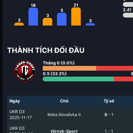
21
18
2.41
5
3
3
3
THÀNH TÍCH ĐỐI ĐẦU
Thắng
0
(
0.0
%)
0.5
(
33.3
%)
Ngày
Chủ
Tỷ số
UKR D3
Kolos Kovalivka II
8
-
1
2025-11-17
UKR D3
Hirnyk-Sport
1
-
1