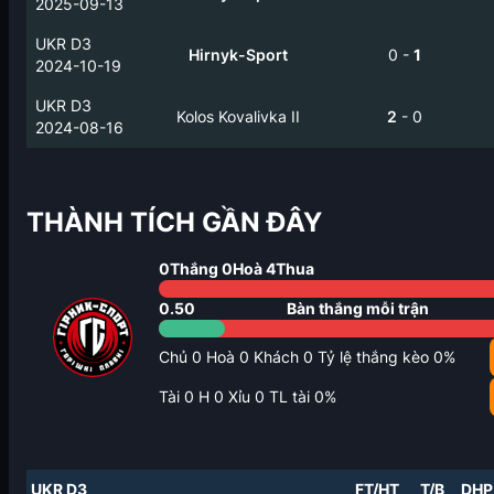
2025-09-13
UKR D3
Hirnyk-Sport
0
-
1
2024-10-19
UKR D3
Kolos Kovalivka II
2
-
0
2024-08-16
THÀNH TÍCH GẦN ĐÂY
0
Thắng
0
Hoà
4
Thua
0.50
Bàn thắng mỗi trận
Chủ
0
Hoà
0
Khách
0
Tỷ lệ thắng kèo
0
%
Tài
0
H
0
Xỉu
0
TL tài
0
%
UKR D3
FT/HT
T/B
DHP