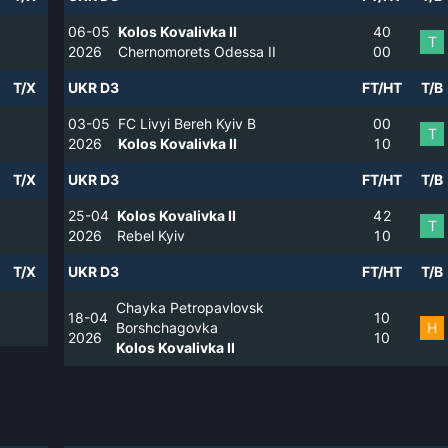
06-05
Kolos Kovalivka II
4
0
T
2026
Chernomorets Odessa II
0
0
T/X
UKR D3
FT/HT
T/B
03-05
FC Livyi Bereh Kyiv B
0
0
T
2026
Kolos Kovalivka II
1
0
T/X
UKR D3
FT/HT
T/B
25-04
Kolos Kovalivka II
4
2
T
2026
Rebel Kyiv
1
0
T/X
UKR D3
FT/HT
T/B
Chayka Petropavlovsk
18-04
1
0
Borshchagovka
H
2026
1
0
Kolos Kovalivka II