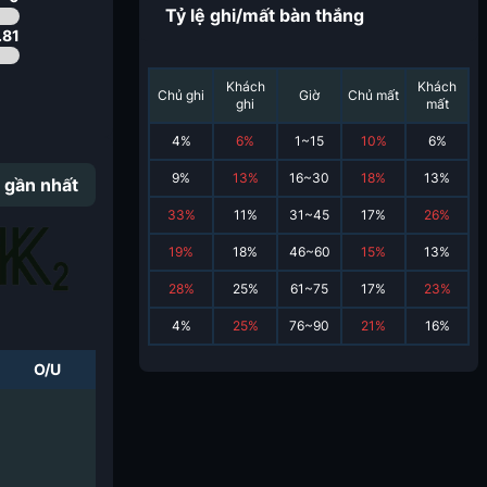
Tỷ lệ ghi/mất bàn thắng
.81
Khách
Khách
Chủ ghi
Giờ
Chủ mất
ghi
mất
4
%
6
%
1~15
10
%
6
%
9
%
13
%
16~30
18
%
13
%
 gần nhất
33
%
11
%
31~45
17
%
26
%
19
%
18
%
46~60
15
%
13
%
28
%
25
%
61~75
17
%
23
%
4
%
25
%
76~90
21
%
16
%
O/U