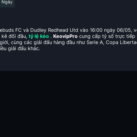
Ngày
osebuds FC và Dudley Redhead Utd vào 16:00 ngày 06/05, v
g kê đối đầu,
tỷ lệ kèo
.
KeovipPro
cung cấp tỷ số trực tiếp 
giới, cùng các giải đấu hàng đầu như Serie A, Copa Liberta
ều giải đấu khác.