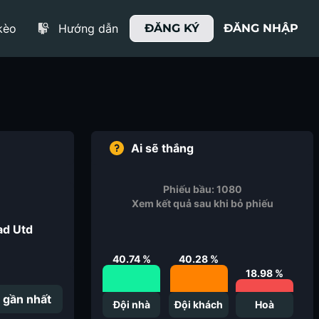
kèo
Hướng dẫn
ĐĂNG KÝ
ĐĂNG NHẬP
Ai sẽ thắng
Phiếu bầu:
1080
Xem kết quả sau khi bỏ phiếu
ad Utd
40.74
%
40.28
%
18.98
%
 gần nhất
Đội nhà
Đội khách
Hoà