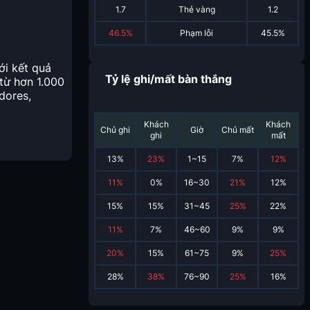
1.7
Thẻ vàng
1.2
46.5%
Phạm lỗi
45.5%
ới kết quả
Tỷ lệ ghi/mất bàn thắng
từ hơn 1.000
dores,
Khách
Khách
Chủ ghi
Giờ
Chủ mất
ghi
mất
13
%
23
%
1~15
7
%
12
%
11
%
0
%
16~30
21
%
12
%
15
%
15
%
31~45
25
%
22
%
11
%
7
%
46~60
9
%
9
%
20
%
15
%
61~75
9
%
25
%
28
%
38
%
76~90
25
%
16
%