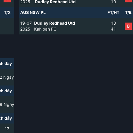
2025
Dudley Redhead Utd
1
0
T/X
AUS NSW PL
FT/HT
T/B
19-07
Dudley Redhead Utd
1
0
B
2025
Kahibah FC
4
1
h đây
2
Ngày
h đây
9
Ngày
h đây
17