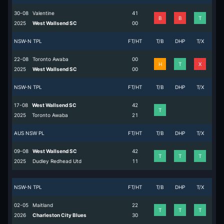
30-08
Valentine
4
1
B
B
T
2025
West Wallsend SC
0
0
NSW-N TPL
FT/HT
T/B
DHP
T/X
22-08
Toronto Awaba
0
0
H
T
X
2025
West Wallsend SC
0
0
NSW-N TPL
FT/HT
T/B
DHP
T/X
17-08
West Wallsend SC
4
2
T
2025
Toronto Awaba
2
1
AUS NSW PL
FT/HT
T/B
DHP
T/X
09-08
West Wallsend SC
4
2
T
T
T
2025
Dudley Redhead Utd
1
1
NSW-N TPL
FT/HT
T/B
DHP
T/X
02-05
Maitland
2
2
T
T
T
2026
Charleston City Blues
3
0