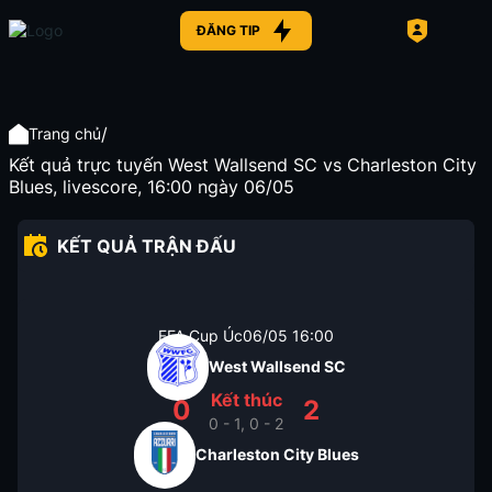
ĐĂNG TIP
/
Trang chủ
Kết quả trực tuyến West Wallsend SC vs Charleston City
Blues, livescore, 16:00 ngày 06/05
KẾT QUẢ TRẬN ĐẤU
FFA Cup Úc
06/05
16:00
West Wallsend SC
Kết thúc
0
2
0 - 1, 0 - 2
Charleston City Blues