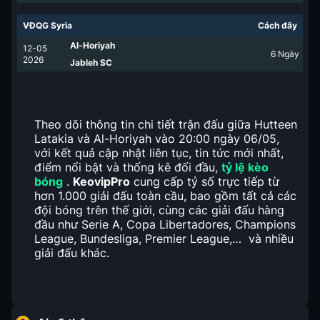
VĐQG Syria
Cách đây
Al-Horiyah
12-05
6
Ngày
2026
Jableh SC
Theo dõi thông tin chi tiết trận đấu giữa Hutteen
Latakia và Al-Horiyah vào 20:00 ngày 06/05,
với kết quả cập nhật liên tục, tin tức mới nhất,
điểm nổi bật và thống kê đối đầu,
tỷ lệ kèo
bóng
.
KeovipPro
cung cấp tỷ số trực tiếp từ
hơn 1.000 giải đấu toàn cầu, bao gồm tất cả các
đội bóng trên thế giới, cùng các giải đấu hàng
đầu như Serie A, Copa Libertadores, Champions
League, Bundesliga, Premier League,… và nhiều
giải đấu khác.