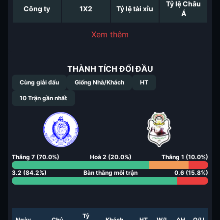
Tỷ lệ Châu
Công ty
1X2
Tỷ lệ tài xỉu
Á
Xem thêm
THÀNH TÍCH ĐỐI ĐẦU
Cùng giải đấu
Giống Nhà/Khách
HT
10
Trận gần nhất
Thắng
7
(
70.0
%)
Hoà
2
(
20.0
%)
Thắng
1
(
10.0
%)
3.2
(
84.2
%)
Bàn thắng mỗi trận
0.6
(
15.8
%)
Tỷ
Ngày
Chủ
Khách
HT
W/L
AH
O/U