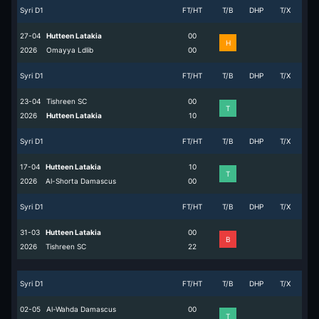
Syri D1
FT/HT
T/B
DHP
T/X
27-04
Hutteen Latakia
0
0
H
2026
Omayya Ldlib
0
0
Syri D1
FT/HT
T/B
DHP
T/X
23-04
Tishreen SC
0
0
T
2026
Hutteen Latakia
1
0
Syri D1
FT/HT
T/B
DHP
T/X
17-04
Hutteen Latakia
1
0
T
2026
Al-Shorta Damascus
0
0
Syri D1
FT/HT
T/B
DHP
T/X
31-03
Hutteen Latakia
0
0
B
2026
Tishreen SC
2
2
Syri D1
FT/HT
T/B
DHP
T/X
02-05
Al-Wahda Damascus
0
0
T