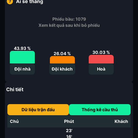
Ai sẽ thắng
Phiếu bầu:
1079
Xem kết quả sau khi bỏ phiếu
43.93
%
30.03
%
26.04
%
Đội nhà
Đội khách
Hoà
Chi tiết
Dữ liệu trận đấu
Thống kê cầu thủ
Chủ
Phút
Khách
23'
16'