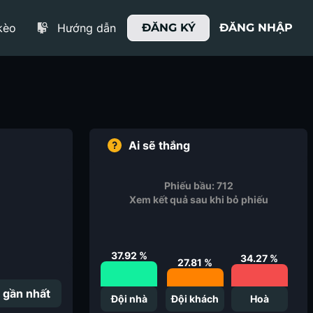
kèo
Hướng dẫn
ĐĂNG KÝ
ĐĂNG NHẬP
Ai sẽ thắng
Phiếu bầu:
712
Xem kết quả sau khi bỏ phiếu
37.92
%
34.27
%
27.81
%
 gần nhất
Đội nhà
Đội khách
Hoà