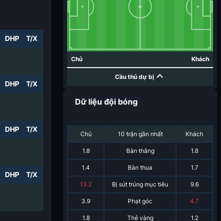
DHP
T/X
Chủ
Khách
Cầu thủ dự bị
DHP
T/X
Dữ liệu đội bóng
DHP
T/X
Chủ
10 trận gần nhất
Khách
1.8
Bàn thắng
1.8
1.4
Bàn thua
1.7
DHP
T/X
13.2
Bị sút trúng mục tiêu
9.6
3.9
Phạt góc
4.7
1.8
Thẻ vàng
1.2