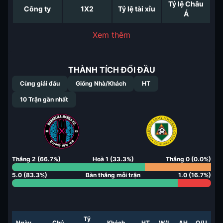
Tỷ lệ Châu
Công ty
1X2
Tỷ lệ tài xỉu
Á
Xem thêm
THÀNH TÍCH ĐỐI ĐẦU
Cùng giải đấu
Giống Nhà/Khách
HT
10
Trận gần nhất
Thắng
2
(
66.7
%)
Hoà
1
(
33.3
%)
Thắng
0
(
0.0
%)
5.0
(
83.3
%)
Bàn thắng mỗi trận
1.0
(
16.7
%)
Tỷ
Ngày
Chủ
Khách
HT
W/L
AH
O/U