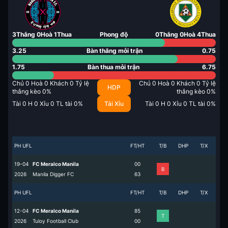
3
Thắng
0
Hoà
1
Thua
Phong độ
0
Thắng
0
Hoà
4
Thua
3.25
Bàn thắng mỗi trận
0.75
1.75
Bàn thua mỗi trận
6.75
Chủ
0
Hoà
0
Khách
0
Tỷ lệ
Chủ
0
Hoà
0
Khách
0
Tỷ lệ
HDP
thắng kèo
0
%
thắng kèo
0
%
Tài
0
H
0
Xỉu
0
TL tài
0
%
Tài Xỉu
Tài
0
H
0
Xỉu
0
TL tài
0
%
PH UFL
FT/HT
T/B
DHP
T/X
19-04
FC Meralco Manila
0
0
B
2026
Manila Digger FC
6
3
PH UFL
FT/HT
T/B
DHP
T/X
12-04
FC Meralco Manila
8
5
T
2026
Tuloy Football Club
0
0