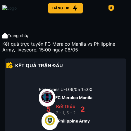
ĐĂNG TIP
/
Trang chủ
Kết quả trực tuyến FC Meralco Manila vs Philippine
Army, livescore, 15:00 ngày 06/05
KẾT QUẢ TRẬN ĐẤU
Philippines UFL
06/05
15:00
FC Meralco Manila
Kết thúc
5
2
2 - 1, 5 - 2
Philippine Army