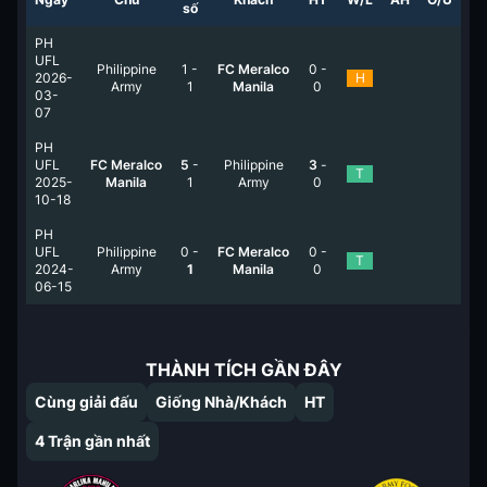
số
PH
UFL
Philippine
1
-
FC Meralco
0
-
2026-
H
Army
1
Manila
0
03-
07
PH
UFL
FC Meralco
5
-
Philippine
3
-
T
2025-
Manila
1
Army
0
10-18
PH
UFL
Philippine
0
-
FC Meralco
0
-
T
2024-
Army
1
Manila
0
06-15
THÀNH TÍCH GẦN ĐÂY
Cùng giải đấu
Giống Nhà/Khách
HT
4
Trận gần nhất