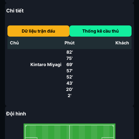
Chi tiết
Dữ liệu trận đấu
Thống kê cầu thủ
Chủ
Phút
Khách
82'
75'
Kintaro Miyagi
69'
57'
52'
43'
20'
2'
Đội hình