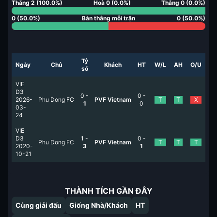
Thắng
2
(
100.0
%)
Hoà
0
(
0.0
%)
Thắng
0
(
0.0
%)
0
(
50.0
%)
Bàn thắng mỗi trận
0
(
50.0
%)
Tỷ
Ngày
Chủ
Khách
HT
W/L
AH
O/U
số
VIE
D3
0
-
0
-
2026-
Phu Dong FC
PVF Vietnam
T
T
X
1
0
03-
24
VIE
D3
1
-
0
-
Phu Dong FC
PVF Vietnam
T
T
T
2020-
3
1
10-21
THÀNH TÍCH GẦN ĐÂY
Cùng giải đấu
Giống Nhà/Khách
HT