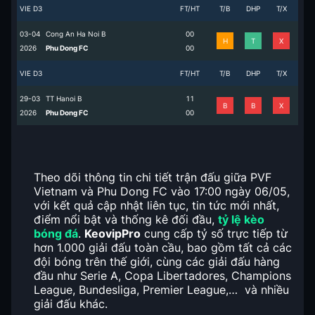
VIE D3
FT/HT
T/B
DHP
T/X
03-04
Cong An Ha Noi B
0
0
H
T
X
2026
Phu Dong FC
0
0
VIE D3
FT/HT
T/B
DHP
T/X
29-03
TT Hanoi B
1
1
B
B
X
2026
Phu Dong FC
0
0
Theo dõi thông tin chi tiết trận đấu giữa PVF
Vietnam và Phu Dong FC vào 17:00 ngày 06/05,
với kết quả cập nhật liên tục, tin tức mới nhất,
điểm nổi bật và thống kê đối đầu,
tỷ lệ kèo
bóng đá
.
KeovipPro
cung cấp tỷ số trực tiếp từ
hơn 1.000 giải đấu toàn cầu, bao gồm tất cả các
đội bóng trên thế giới, cùng các giải đấu hàng
đầu như Serie A, Copa Libertadores, Champions
League, Bundesliga, Premier League,… và nhiều
giải đấu khác.