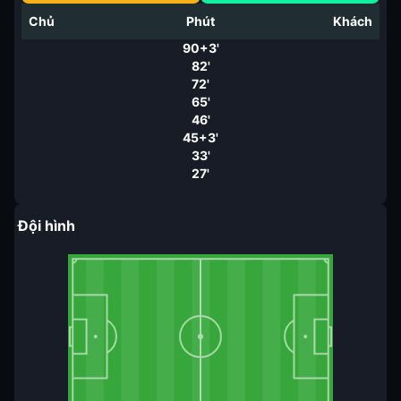
Chủ
Phút
Khách
90+3'
82'
72'
65'
46'
45+3'
33'
27'
Đội hình