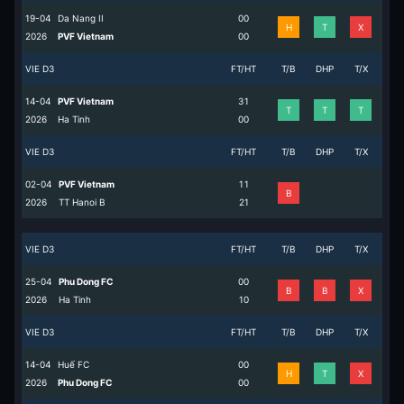
19-04
Da Nang II
0
0
H
T
X
2026
PVF Vietnam
0
0
VIE D3
FT/HT
T/B
DHP
T/X
14-04
PVF Vietnam
3
1
T
T
T
2026
Ha Tinh
0
0
VIE D3
FT/HT
T/B
DHP
T/X
02-04
PVF Vietnam
1
1
B
2026
TT Hanoi B
2
1
VIE D3
FT/HT
T/B
DHP
T/X
25-04
Phu Dong FC
0
0
B
B
X
2026
Ha Tinh
1
0
VIE D3
FT/HT
T/B
DHP
T/X
14-04
Huế FC
0
0
H
T
X
2026
Phu Dong FC
0
0