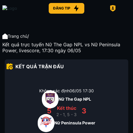
ĐĂNG TIP
/
Trang chủ
Kết quả trực tuyến Nữ The Gap NPL vs Nữ Peninsula
Power, livescore, 17:30 ngày 06/05
KẾT QUẢ TRẬN ĐẤU
Không xác định
06/05
17:30
Nữ The Gap NPL
Kết thúc
5
3
2 - 1, 5 - 3
Nữ Peninsula Power