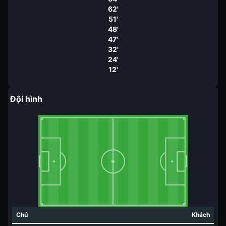
62'
51'
48'
47'
32'
24'
12'
Đội hình
Chủ
Khách