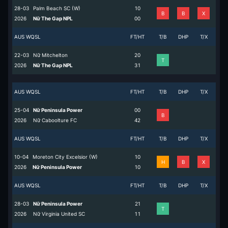
28-03
Palm Beach SC (W)
1
0
B
B
X
2026
Nữ The Gap NPL
0
0
AUS WQSL
FT/HT
T/B
DHP
T/X
22-03
Nữ Mitchelton
2
0
T
2026
Nữ The Gap NPL
3
1
AUS WQSL
FT/HT
T/B
DHP
T/X
25-04
Nữ Peninsula Power
0
0
B
2026
Nữ Caboolture FC
4
2
AUS WQSL
FT/HT
T/B
DHP
T/X
10-04
Moreton City Excelsior (W)
1
0
H
B
X
2026
Nữ Peninsula Power
1
0
AUS WQSL
FT/HT
T/B
DHP
T/X
28-03
Nữ Peninsula Power
2
1
T
2026
Nữ Virginia United SC
1
1