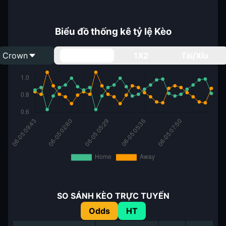
Biểu đồ thống kê tỷ lệ Kèo
Crown
Handicap
1X2
Tài/Xỉu
SO SÁNH KÈO TRỰC TUYẾN
Odds
HT