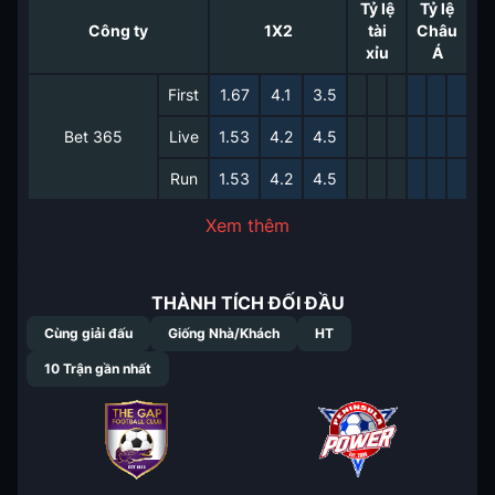
Tỷ lệ
Tỷ lệ
Công ty
1X2
tài
Châu
xỉu
Á
First
1.67
4.1
3.5
Bet 365
Live
1.53
4.2
4.5
Run
1.53
4.2
4.5
Xem thêm
THÀNH TÍCH ĐỐI ĐẦU
Cùng giải đấu
Giống Nhà/Khách
HT
10
Trận gần nhất