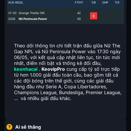
AUS WQSL
FT/HT
T/B
DHP
T/X
21-03
Grange Thistle (W)
4
2
B
2026
Nữ Peninsula Power
0
0
Theo dõi thông tin chi tiết trận đấu giữa Nữ The
Gap NPL và Nữ Peninsula Power vào 17:30 ngày
06/05, với kết quả cập nhật liên tục, tin tức mới
nhất, điểm nổi bật và thống kê đối đầu,
keonhacai
.
KeovipPro
cung cấp tỷ số trực tiếp
từ hơn 1.000 giải đấu toàn cầu, bao gồm tất cả
các đội bóng trên thế giới, cùng các giải đấu
hàng đầu như Serie A, Copa Libertadores,
Champions League, Bundesliga, Premier League,
… và nhiều giải đấu khác.
Ai sẽ thắng