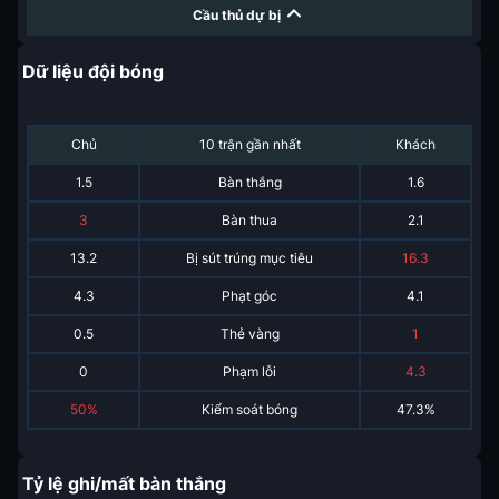
Cầu thủ dự bị
Dữ liệu đội bóng
Chủ
10 trận gần nhất
Khách
1.5
Bàn thắng
1.6
3
Bàn thua
2.1
13.2
Bị sút trúng mục tiêu
16.3
4.3
Phạt góc
4.1
0.5
Thẻ vàng
1
0
Phạm lỗi
4.3
50%
Kiểm soát bóng
47.3%
Tỷ lệ ghi/mất bàn thắng