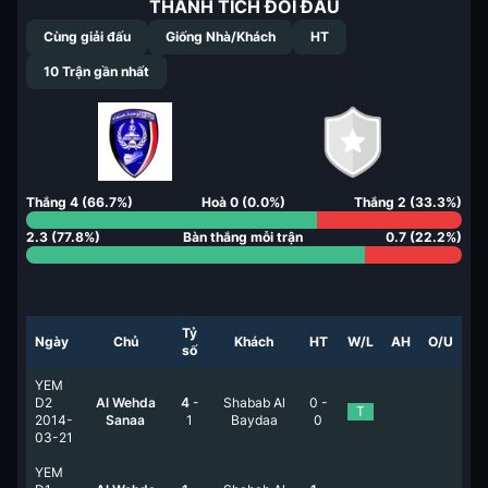
THÀNH TÍCH ĐỐI ĐẦU
Cùng giải đấu
Giống Nhà/Khách
HT
10
Trận gần nhất
Thắng
4
(
66.7
%)
Hoà
0
(
0.0
%)
Thắng
2
(
33.3
%)
2.3
(
77.8
%)
Bàn thắng mỗi trận
0.7
(
22.2
%)
Tỷ
Ngày
Chủ
Khách
HT
W/L
AH
O/U
số
YEM
D2
Al Wehda
4
-
Shabab Al
0
-
T
2014-
Sanaa
1
Baydaa
0
03-21
YEM