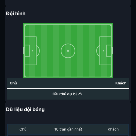
Đội hình
Chủ
Khách
Cầu thủ dự bị
Dữ liệu đội bóng
Chủ
10 trận gần nhất
Khách