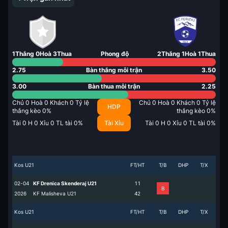
1
Thắng
0
Hoà
3
Thua
Phong độ
2
Thắng
1
Hoà
1
Thua
2.75
Bàn thắng mỗi trận
3.50
3.00
Bàn thua mỗi trận
2.25
Chủ
0
Hoà
0
Khách
0
Tỷ lệ
Chủ
0
Hoà
0
Khách
0
Tỷ lệ
HDP
thắng kèo
0
%
thắng kèo
0
%
Tài
0
H
0
Xỉu
0
TL tài
0
%
Tài Xỉu
Tài
0
H
0
Xỉu
0
TL tài
0
%
Kos U21
FT/HT
T/B
DHP
T/X
02-04
KF Drenica Skenderaj U21
1
1
B
2026
KF Malisheva U21
4
2
Kos U21
FT/HT
T/B
DHP
T/X