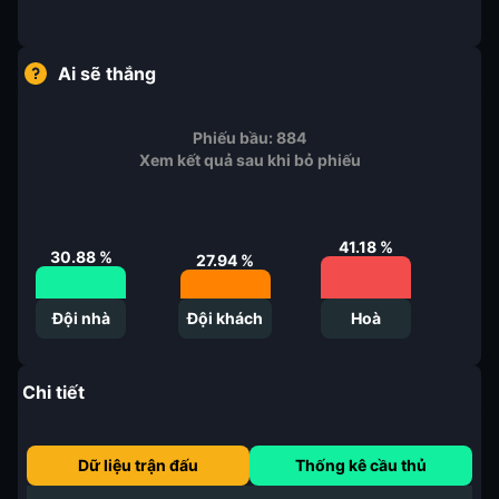
Ai sẽ thắng
Phiếu bầu:
884
Xem kết quả sau khi bỏ phiếu
41.18
%
30.88
%
27.94
%
Đội nhà
Đội khách
Hoà
Chi tiết
Dữ liệu trận đấu
Thống kê cầu thủ