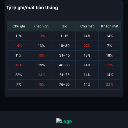
Tỷ lệ ghi/mất bàn thắng
Chủ ghi
Khách ghi
Giờ
Chủ mất
Khách mất
11
%
13
%
1~15
14
%
14
%
14
%
13
%
16~30
22
%
7
%
11
%
15
%
31~45
18
%
18
%
33
%
19
%
46~60
14
%
21
%
22
%
23
%
61~75
14
%
14
%
7
%
15
%
76~90
14
%
23
%