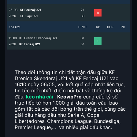
25-03
KF Ferizaj U21
2
1
B
2026
KF Llapi U21
3
0
Kos U21
FT/HT
T/B
DHP
T/X
11-03
KF Drenica Skenderaj U21
3
1
T
2026
KF Ferizaj U21
5
4
Theo dõi thông tin chi tiết trận đấu giữa KF
Drenica Skenderaj U21 và KF Ferizaj U21 vào
16:10 ngày 06/05, với kết quả cập nhật liên tục,
tin tức mới nhất, điểm nổi bật và thống kê đối
đầu,
kèo nhà cái
.
KeovipPro
cung cấp tỷ số
trực tiếp từ hơn 1.000 giải đấu toàn cầu, bao
gồm tất cả các đội bóng trên thế giới, cùng các
giải đấu hàng đầu như Serie A, Copa
Libertadores, Champions League, Bundesliga,
Premier League,… và nhiều giải đấu khác.