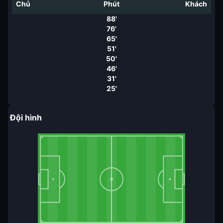
Chủ
Phút
Khách
88'
76'
65'
51'
50'
46'
31'
25'
Đội hình