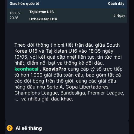
Giao hữu quốc tế
Cách đây
Tajikistan U16
16-05
5
Ngày
2026
Uzbekistan U16
Theo dõi thông tin chi tiết trận đấu giữa South
Korea U16 và Tajikistan U16 vào 18:35 ngày
10/05, với kết quả cập nhật liên tục, tin tức mới
nhất, điểm nổi bật và thống kê đối đầu,
keonhacai
.
KeovipPro
cung cấp tỷ số trực tiếp
từ hơn 1.000 giải đấu toàn cầu, bao gồm tất cả
các đội bóng trên thế giới, cùng các giải đấu
hàng đầu như Serie A, Copa Libertadores,
Champions League, Bundesliga, Premier League,
… và nhiều giải đấu khác.
Ai sẽ thắng