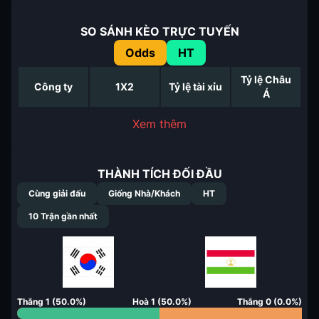
SO SÁNH KÈO TRỰC TUYẾN
Odds
HT
Tỷ lệ Châu
Công ty
1X2
Tỷ lệ tài xỉu
Á
Xem thêm
THÀNH TÍCH ĐỐI ĐẦU
Cùng giải đấu
Giống Nhà/Khách
HT
10
Trận gần nhất
Thắng
1
(
50.0
%)
Hoà
1
(
50.0
%)
Thắng
0
(
0.0
%)