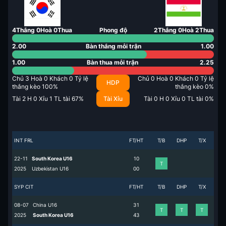
4
Thắng
0
Hoà
0
Thua
Phong độ
2
Thắng
0
Hoà
2
Thua
2.00
Bàn thắng mỗi trận
1.00
1.00
Bàn thua mỗi trận
2.25
Chủ
3
Hoà
0
Khách
0
Tỷ lệ
Chủ
0
Hoà
0
Khách
0
Tỷ lệ
HDP
thắng kèo
100
%
thắng kèo
0
%
Tài
2
H
0
Xỉu
1
TL tài
67
%
Tài Xỉu
Tài
0
H
0
Xỉu
0
TL tài
0
%
INT FRL
FT/HT
T/B
DHP
T/X
22-11
South Korea U16
1
0
T
2025
Uzbekistan U16
0
0
SYP CIT
FT/HT
T/B
DHP
T/X
08-07
China U16
3
1
T
T
T
2025
South Korea U16
4
3