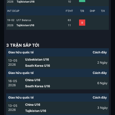
2026
Tajikistan U16
1
0
INT DCUP
FT/HT
T/B
DHP
T/X
19-02
U17 Belarus
6
3
B
2026
Tajikistan U16
1
1
3 TRẬN SẮP TỚI
Giao hữu quốc tế
Cách đây
Uzbekistan U16
13-05
2
Ngày
2026
South Korea U16
Giao hữu quốc tế
Cách đây
China U16
16-05
6
Ngày
2026
South Korea U16
Giao hữu quốc tế
Cách đây
China U16
13-05
3
Ngày
2026
Tajikistan U16