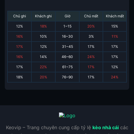
Chủ ghi
Khách ghi
Giờ
Chủ mất
Khách mất
12
%
18
%
1~15
20
%
15
%
16
%
10
%
16~30
3
%
11
%
17
%
12
%
31~45
17
%
17
%
16
%
14
%
46~60
24
%
17
%
17
%
22
%
61~75
17
%
12
%
18
%
20
%
76~90
17
%
24
%
Keovip – Trang chuyên cung cấp tỷ lệ
kèo nhà cái
các