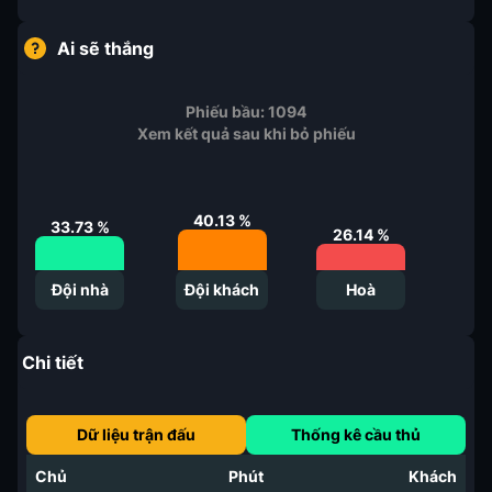
Ai sẽ thắng
Phiếu bầu:
1094
Xem kết quả sau khi bỏ phiếu
40.13
%
33.73
%
26.14
%
Đội nhà
Đội khách
Hoà
Chi tiết
Dữ liệu trận đấu
Thống kê cầu thủ
Chủ
Phút
Khách