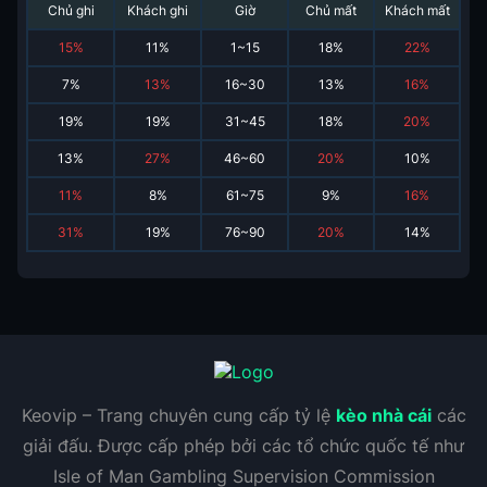
Chủ ghi
Khách ghi
Giờ
Chủ mất
Khách mất
15
%
11
%
1~15
18
%
22
%
7
%
13
%
16~30
13
%
16
%
19
%
19
%
31~45
18
%
20
%
13
%
27
%
46~60
20
%
10
%
11
%
8
%
61~75
9
%
16
%
31
%
19
%
76~90
20
%
14
%
Keovip – Trang chuyên cung cấp tỷ lệ
kèo nhà cái
các
giải đấu. Được cấp phép bởi các tổ chức quốc tế như
Isle of Man Gambling Supervision Commission