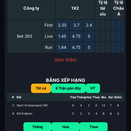
Tỷ lệ
Tỷ lệ
Công ty
1X2
tài
Châu
xỉu
Á
First
2.35
3.7
2.4
Bet 365
Live
1.45
4.75
5
Run
1.44
4.75
5
Xem thêm
BẢNG XẾP HẠNG
Tất cả
6
Trận gần đây
HT
#
Đội
Trận
Thắng
Hoà
Thua
Vào
Bại
Điểm
2
Start Kristiansand (W)
6
4
2
0
13
7
6
8
Nữ Kolbotn
5
2
0
3
8
8
0
Thắng
Hoà
Thua