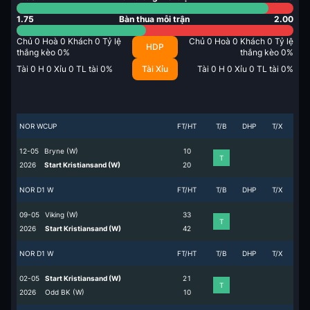
1.75
Bàn thua mỗi trận
2.00
Chủ
0
Hoà
0
Khách
0
Tỷ lệ
Chủ
0
Hoà
0
Khách
0
Tỷ lệ
HDP
thắng kèo
0
%
thắng kèo
0
%
Tài
0
H
0
Xỉu
0
TL tài
0
%
Tài Xỉu
Tài
0
H
0
Xỉu
0
TL tài
0
%
NOR WCUP
FT/HT
T/B
DHP
T/X
12-05
Bryne (W)
1
0
T
2026
Start Kristiansand (W)
2
0
NOR D1 W
FT/HT
T/B
DHP
T/X
09-05
Viking (W)
3
3
T
2026
Start Kristiansand (W)
4
2
NOR D1 W
FT/HT
T/B
DHP
T/X
02-05
Start Kristiansand (W)
2
1
T
2026
Odd BK (W)
1
0