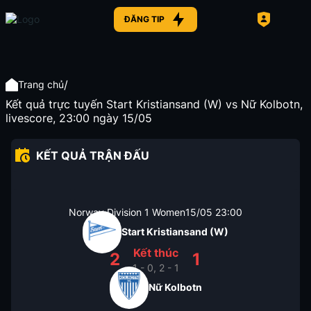
ĐĂNG TIP
/
Trang chủ
Kết quả trực tuyến Start Kristiansand (W) vs Nữ Kolbotn,
livescore, 23:00 ngày 15/05
KẾT QUẢ TRẬN ĐẤU
Norway Division 1 Women
15/05
23:00
Start Kristiansand (W)
Kết thúc
2
1
1 - 0, 2 - 1
Nữ Kolbotn