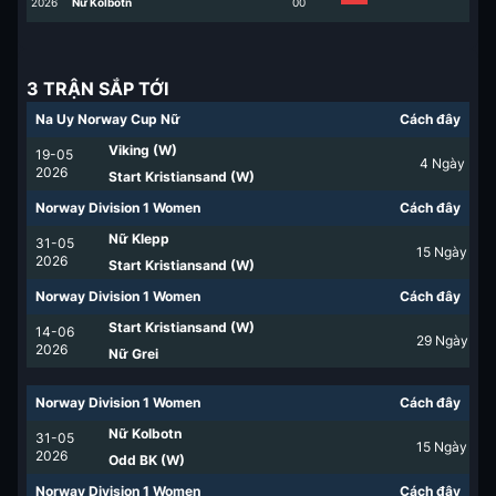
2026
Nữ Kolbotn
0
0
3 TRẬN SẮP TỚI
Na Uy Norway Cup Nữ
Cách đây
Viking (W)
19-05
4
Ngày
2026
Start Kristiansand (W)
Norway Division 1 Women
Cách đây
Nữ Klepp
31-05
15
Ngày
2026
Start Kristiansand (W)
Norway Division 1 Women
Cách đây
Start Kristiansand (W)
14-06
29
Ngày
2026
Nữ Grei
Norway Division 1 Women
Cách đây
Nữ Kolbotn
31-05
15
Ngày
2026
Odd BK (W)
Norway Division 1 Women
Cách đây