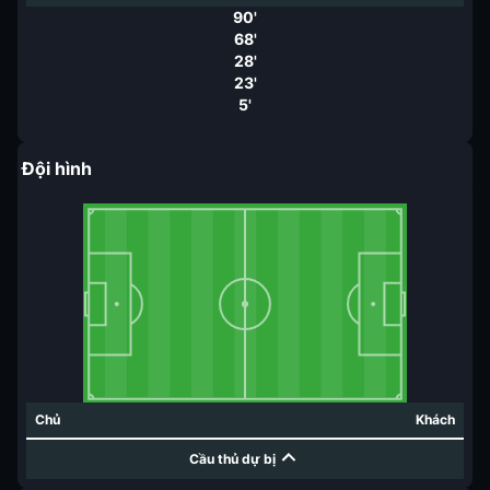
90'
68'
28'
23'
5'
Đội hình
Chủ
Khách
Cầu thủ dự bị