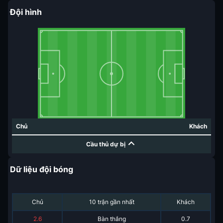
Đội hình
Chủ
Khách
Cầu thủ dự bị
Dữ liệu đội bóng
Chủ
10 trận gần nhất
Khách
2.6
Bàn thắng
0.7