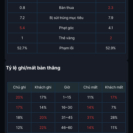
0.8
Bàn thua
2.3
7.2
Bị sút trúng mục tiêu
7.9
5.4
Phạt góc
4.1
1
Thẻ vàng
2
52.7%
Phạm lỗi
52.9%
Tỷ lệ ghi/mất bàn thắng
Chủ ghi
Khách ghi
Giờ
Chủ mất
Khách mất
20
%
17
%
1~15
11
%
17
%
17
%
14
%
16~30
14
%
7
%
18
%
20
%
31~45
31
%
28
%
12
%
22
%
46~60
14
%
11
%