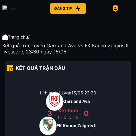
ĐĂNG TIP
/
Trang chủ
Kết quả trực tuyến Garr and Ava vs FK Kauno Zalgiris II,
livescore, 23:30 ngày 15/05
KẾT QUẢ TRẬN ĐẤU
Lithuania I Lyga
15/05
23:30
Garr and Ava
Kết thúc
3
0
1 - 0, 3 - 0
FK Kauno Zalgiris II