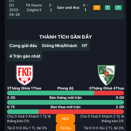
LIT
D2
FK Kauno
2
-
0
-
Garr and Ava
H
T
T
2023-
Zalgiris II
2
1
05-29
THÀNH TÍCH GẦN ĐÂY
Cùng giải đấu
Giống Nhà/Khách
HT
4
Trận gần nhất
3
Thắng
0
Hoà
1
Thua
Phong độ
0
Thắng
0
Hoà
4
Thua
2.00
Bàn thắng mỗi trận
0.00
0.75
Bàn thua mỗi trận
2.00
Chủ
0
Hoà
0
Khách
1
Tỷ lệ
Chủ
0
Hoà
0
Khách
2
Tỷ lệ
HDP
thắng kèo
0
%
thắng kèo
0
%
Tài
0
H
0
Xỉu
1
TL tài
0
%
Tài Xỉu
Tài
0
H
0
Xỉu
2
TL tài
0
%