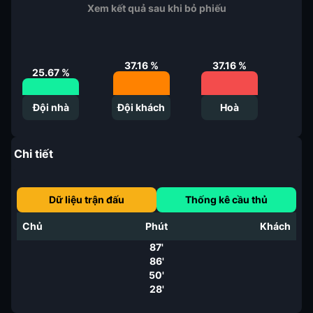
Xem kết quả sau khi bỏ phiếu
37.16
%
37.16
%
25.67
%
Đội nhà
Đội khách
Hoà
Chi tiết
Dữ liệu trận đấu
Thống kê cầu thủ
Chủ
Phút
Khách
87'
86'
50'
28'