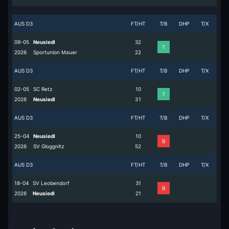
AUS D3
FT/HT
T/B
DHP
T/X
09-05
Neusiedl
3
2
T
2026
Sportunion Mauer
2
2
AUS D3
FT/HT
T/B
DHP
T/X
02-05
SC Retz
1
0
T
2026
Neusiedl
3
1
AUS D3
FT/HT
T/B
DHP
T/X
25-04
Neusiedl
1
0
B
2026
SV Gloggnitz
5
2
AUS D3
FT/HT
T/B
DHP
T/X
18-04
SV Leobendorf
3
1
B
2026
Neusiedl
2
1