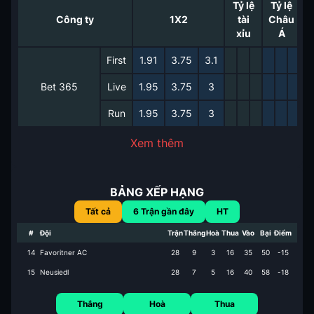
Tỷ lệ
Tỷ lệ
Công ty
1X2
tài
Châu
xỉu
Á
First
1.91
3.75
3.1
Bet 365
Live
1.95
3.75
3
Run
1.95
3.75
3
Xem thêm
BẢNG XẾP HẠNG
Tất cả
6
Trận gần đây
HT
#
Đội
Trận
Thắng
Hoà
Thua
Vào
Bại
Điểm
14
Favoritner AC
28
9
3
16
35
50
-15
15
Neusiedl
28
7
5
16
40
58
-18
Thắng
Hoà
Thua