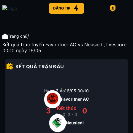
ĐĂNG TIP
/
Trang chủ
Kết quả trực tuyến Favoritner AC vs Neusiedl, livescore,
00:10 ngày 16/05
KẾT QUẢ TRẬN ĐẤU
Hạng 3 Áo
16/05
00:10
Favoritner AC
Kết thúc
3
0
0 - 0, 3 - 0
Neusiedl