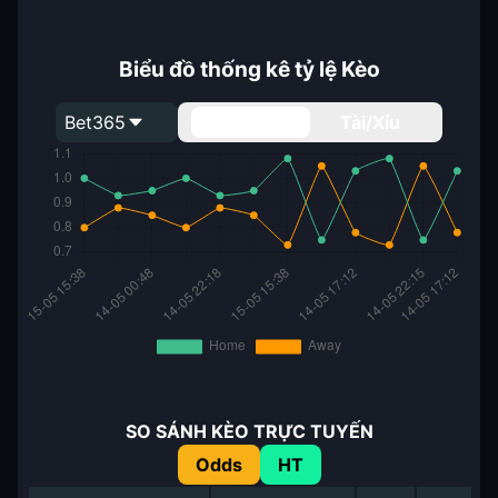
Biểu đồ thống kê tỷ lệ Kèo
Bet365
Handicap
Tài/Xỉu
SO SÁNH KÈO TRỰC TUYẾN
Odds
HT