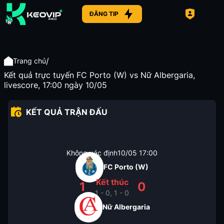
ĐĂNG TIP
/
Trang chủ
Kết quả trực tuyến FC Porto (W) vs Nữ Albergaria,
livescore, 17:00 ngày 10/05
KẾT QUẢ TRẬN ĐẤU
Không xác định
10/05
17:00
FC Porto (W)
Kết thúc
1
0
1 - 0, 1 - 0
Nữ Albergaria