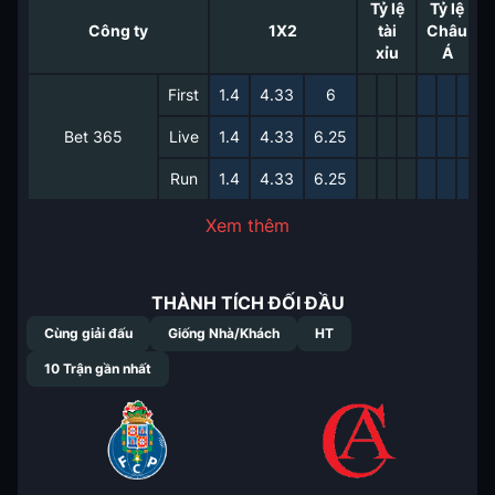
Tỷ lệ
Tỷ lệ
Công ty
1X2
tài
Châu
xỉu
Á
First
1.4
4.33
6
Bet 365
Live
1.4
4.33
6.25
Run
1.4
4.33
6.25
Xem thêm
THÀNH TÍCH ĐỐI ĐẦU
Cùng giải đấu
Giống Nhà/Khách
HT
10
Trận gần nhất