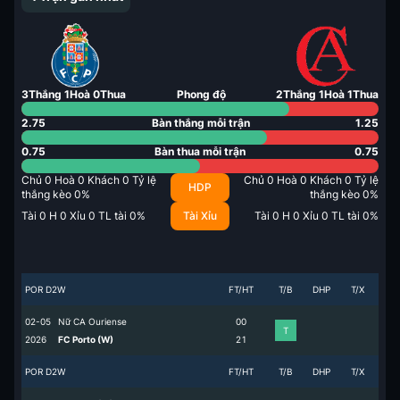
3
Thắng
1
Hoà
0
Thua
Phong độ
2
Thắng
1
Hoà
1
Thua
2.75
Bàn thắng mỗi trận
1.25
0.75
Bàn thua mỗi trận
0.75
Chủ
0
Hoà
0
Khách
0
Tỷ lệ
Chủ
0
Hoà
0
Khách
0
Tỷ lệ
HDP
thắng kèo
0
%
thắng kèo
0
%
Tài
0
H
0
Xỉu
0
TL tài
0
%
Tài Xỉu
Tài
0
H
0
Xỉu
0
TL tài
0
%
POR D2W
FT/HT
T/B
DHP
T/X
02-05
Nữ CA Ouriense
0
0
T
2026
FC Porto (W)
2
1
POR D2W
FT/HT
T/B
DHP
T/X