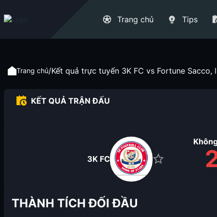
Trang chủ
Tips
/
Kết quả trực tuyến 3K FC vs Fortune Sacco, 
Trang chủ
KẾT QUẢ TRẬN ĐẤU
Không
3K FC
THÀNH TÍCH ĐỐI ĐẦU