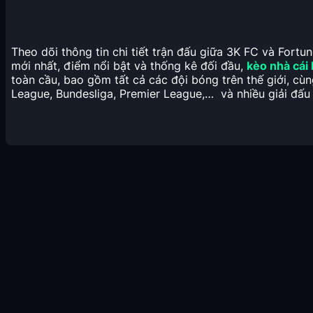
Theo dõi thông tin chi tiết trận đấu giữa 3K FC và Fortun
mới nhất, điểm nổi bật và thống kê đối đầu,
kèo nhà cái
toàn cầu, bao gồm tất cả các đội bóng trên thế giới, cù
League, Bundesliga, Premier League,… và nhiều giải đấu