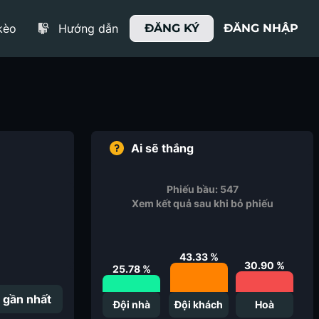
kèo
Hướng dẫn
ĐĂNG KÝ
ĐĂNG NHẬP
Ai sẽ thắng
Phiếu bầu:
547
Xem kết quả sau khi bỏ phiếu
43.33
%
30.90
%
25.78
%
 gần nhất
Đội nhà
Đội khách
Hoà