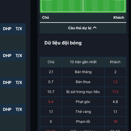
Chủ
Khách
Cầu thủ dự bị
DHP
T/X
Dữ liệu đội bóng
DHP
T/X
Chủ
10 trận gần nhất
Khách
2.1
Bàn thắng
2
0.7
Bàn thua
1.2
DHP
T/X
10.7
Bị sút trúng mục tiêu
11.2
5.4
Phạt góc
4.8
DHP
T/X
1.1
Thẻ vàng
1.1
0
Phạm lỗi
16