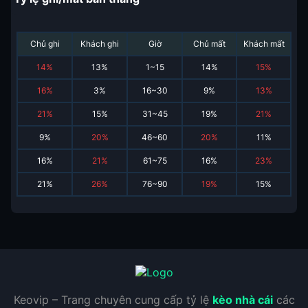
Chủ ghi
Khách ghi
Giờ
Chủ mất
Khách mất
14
%
13
%
1~15
14
%
15
%
16
%
3
%
16~30
9
%
13
%
21
%
15
%
31~45
19
%
21
%
9
%
20
%
46~60
20
%
11
%
16
%
21
%
61~75
16
%
23
%
21
%
26
%
76~90
19
%
15
%
Keovip – Trang chuyên cung cấp tỷ lệ
kèo nhà cái
các