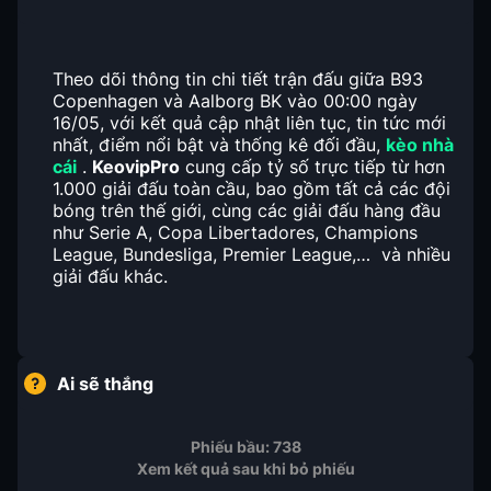
Theo dõi thông tin chi tiết trận đấu giữa B93
Copenhagen và Aalborg BK vào 00:00 ngày
16/05, với kết quả cập nhật liên tục, tin tức mới
nhất, điểm nổi bật và thống kê đối đầu,
kèo nhà
cái
.
KeovipPro
cung cấp tỷ số trực tiếp từ hơn
1.000 giải đấu toàn cầu, bao gồm tất cả các đội
bóng trên thế giới, cùng các giải đấu hàng đầu
như Serie A, Copa Libertadores, Champions
League, Bundesliga, Premier League,… và nhiều
giải đấu khác.
Ai sẽ thắng
Phiếu bầu:
738
Xem kết quả sau khi bỏ phiếu