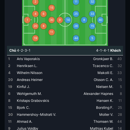
2
11
32
15
4
6
25
33
1
30
9
14
8
40
20
8
28
15
11
19
44
5
Chủ
4-2-3-1
4-1-4-1
Khách
1
Aris Vaporakis
Gronkjaer B.
40
2
Henriksen L.
Tcacenco C.
32
4
Wilhelm Nilsson
Makolli E.
33
20
Andreas Heimer
Olsson C. A.
15
19
Kinful J.
Nielsen M.
5
6
Wohlgemuth M.
Alexander Hapnes
8
8
Kristaps Grabovskis
Hansen K.
11
15
Bjork C.
Borsting F.
25
30
Hammershoy-Mistrati V.
Moller V.
28
11
Ahmad A.
Thomsen W.
44
9
Julius Voldby
Mathias Kubel
14