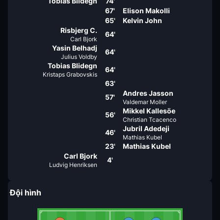
Tobias Blidegn
74'
67'
Elison Makolli
65'
Kelvin John
Risbjerg C.
64'
Carl Bjork
Yasin Belhadj
64'
Julius Voldby
Tobias Blidegn
64'
Kristaps Grabovskis
63'
Andres Jasson
57'
Valdemar Moller
Mikkel Kallesöe
56'
Christian Tcacenco
Jubril Adedeji
46'
Mathias Kubel
23'
Mathias Kubel
Carl Bjork
4'
Ludvig Henriksen
Đội hình