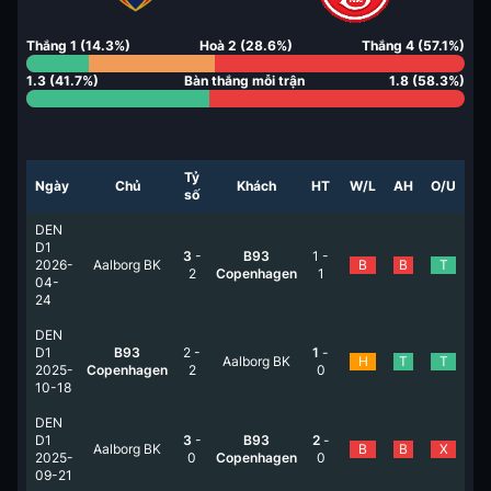
Thắng
1
(
14.3
%)
Hoà
2
(
28.6
%)
Thắng
4
(
57.1
%)
1.3
(
41.7
%)
Bàn thắng mỗi trận
1.8
(
58.3
%)
Tỷ
Ngày
Chủ
Khách
HT
W/L
AH
O/U
số
DEN
D1
3
-
B93
1
-
2026-
Aalborg BK
B
B
T
2
Copenhagen
1
04-
24
DEN
D1
B93
2
-
1
-
Aalborg BK
H
T
T
2025-
Copenhagen
2
0
10-18
DEN
D1
3
-
B93
2
-
Aalborg BK
B
B
X
2025-
0
Copenhagen
0
09-21