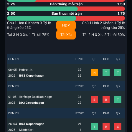
2.25
Bàn thắng mỗi trận
1.50
2.50
Bàn thua mỗi trận
1.75
Chủ
1
Hoà
0
Khách
3
Tỷ lệ
Chủ
1
Hoà
2
Khách
1
Tỷ lệ
HDP
thắng kèo
25
%
thắng kèo
25
%
Tài
3
H
0
Xỉu
1
TL tài
75
%
Tài Xỉu
Tài
2
H
0
Xỉu
2
TL tài
50
%
DEN D1
FT/HT
T/B
DHP
T/X
08-05
Hobro I.K.
3
2
H
T
T
2026
B93 Copenhagen
3
2
DEN D1
FT/HT
T/B
DHP
T/X
01-05
Herfolge Boldklub Koge
3
1
B
B
T
2026
B93 Copenhagen
2
2
DEN D1
FT/HT
T/B
DHP
T/X
26-04
B93 Copenhagen
2
1
T
B
X
2026
Middelfart
1
1