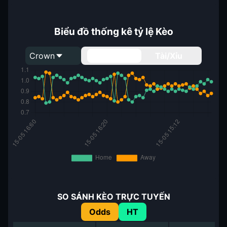
Biểu đồ thống kê tỷ lệ Kèo
Crown
Handicap
Tài/Xỉu
SO SÁNH KÈO TRỰC TUYẾN
Odds
HT