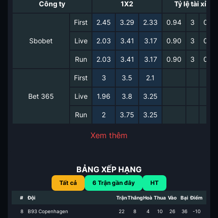
Công ty
1X2
Tỷ lệ tài xỉu
First
2.45
3.29
2.33
0.94
3
0.9
Sbobet
Live
2.03
3.41
3.17
0.90
3
0.9
Run
2.03
3.41
3.17
0.90
3
0.9
First
3
3.5
2.1
Bet 365
Live
1.96
3.8
3.25
Run
2
3.75
3.25
Xem thêm
BẢNG XẾP HẠNG
Tất cả
6
Trận gần đây
HT
#
Đội
Trận
Thắng
Hoà
Thua
Vào
Bại
Điểm
8
B93 Copenhagen
22
8
4
10
26
36
-10