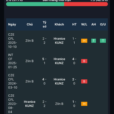
Tỷ
Ngày
Chủ
Khách
HT
W/L
AH
O/U
số
CZE
CFL
2
-
Hranice
1
-
Zlin B
H
T
T
2025-
2
KUNZ
1
10-10
INT
CF
5
-
Hranice
4
-
Zlin B
B
2025-
1
KUNZ
0
01-25
CZE
CFL
4
-
Hranice
2
-
Zlin B
B
2024-
0
KUNZ
0
03-10
CZE
CFL
Hranice
2
-
1
-
2023-
Zlin B
H
KUNZ
2
0
08-
04