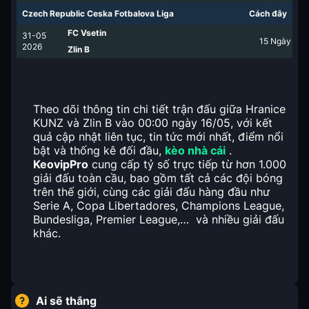
Czech Republic Ceska Fotbalova Liga
Cách đây
FC Vsetin
31-05
15
Ngày
2026
Zlin B
Theo dõi thông tin chi tiết trận đấu giữa Hranice
KUNZ và Zlin B vào 00:00 ngày 16/05, với kết
quả cập nhật liên tục, tin tức mới nhất, điểm nổi
bật và thống kê đối đầu,
kèo nhà cái
.
KeovipPro
cung cấp tỷ số trực tiếp từ hơn 1.000
giải đấu toàn cầu, bao gồm tất cả các đội bóng
trên thế giới, cùng các giải đấu hàng đầu như
Serie A, Copa Libertadores, Champions League,
Bundesliga, Premier League,… và nhiều giải đấu
khác.
Ai sẽ thắng