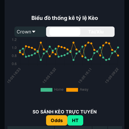
Biểu đồ thống kê tỷ lệ Kèo
Crown
Handicap
Tài/Xỉu
SO SÁNH KÈO TRỰC TUYẾN
Odds
HT