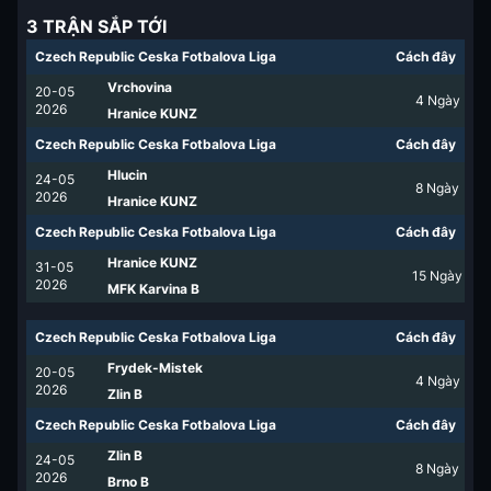
3 TRẬN SẮP TỚI
Czech Republic Ceska Fotbalova Liga
Cách đây
Vrchovina
20-05
4
Ngày
2026
Hranice KUNZ
Czech Republic Ceska Fotbalova Liga
Cách đây
Hlucin
24-05
8
Ngày
2026
Hranice KUNZ
Czech Republic Ceska Fotbalova Liga
Cách đây
Hranice KUNZ
31-05
15
Ngày
2026
MFK Karvina B
Czech Republic Ceska Fotbalova Liga
Cách đây
Frydek-Mistek
20-05
4
Ngày
2026
Zlin B
Czech Republic Ceska Fotbalova Liga
Cách đây
Zlin B
24-05
8
Ngày
2026
Brno B