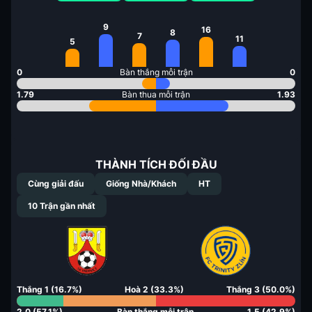
9
16
8
7
11
5
0
Bàn thắng mỗi trận
0
1.79
Bàn thua mỗi trận
1.93
THÀNH TÍCH ĐỐI ĐẦU
Cùng giải đấu
Giống Nhà/Khách
HT
10
Trận gần nhất
Thắng
1
(
16.7
%)
Hoà
2
(
33.3
%)
Thắng
3
(
50.0
%)
2.0
(
57.1
%)
Bàn thắng mỗi trận
1.5
(
42.9
%)