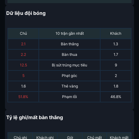
Dữ liệu đội bóng
Chủ
10 trận gần nhất
Khách
2.1
Bàn thắng
1.3
2.2
Bàn thua
1.7
12.5
Bị sút trúng mục tiêu
9
5
Phạt góc
2
1.6
Thẻ vàng
1.8
51.8%
Phạm lỗi
46.8%
Tỷ lệ ghi/mất bàn thắng
Chủ ghi
Khách ghi
Giờ
Chủ mất
Khách mất