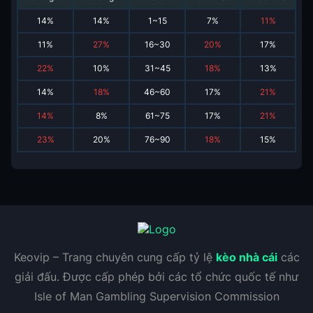
14
%
14
%
1~15
7
%
11
%
11
%
27
%
16~30
20
%
17
%
22
%
10
%
31~45
18
%
13
%
14
%
18
%
46~60
17
%
21
%
14
%
8
%
61~75
17
%
21
%
23
%
20
%
76~90
18
%
15
%
Keovip – Trang chuyên cung cấp tỷ lệ
kèo nhà cái
các
giải đấu. Được cấp phép bởi các tổ chức quốc tế như
Isle of Man Gambling Supervision Commission