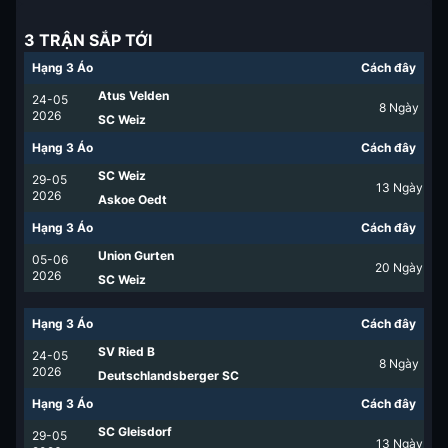
3 TRẬN SẮP TỚI
Hạng 3 Áo
Cách đây
Atus Velden
24-05
8
Ngày
2026
SC Weiz
Hạng 3 Áo
Cách đây
SC Weiz
29-05
13
Ngày
2026
Askoe Oedt
Hạng 3 Áo
Cách đây
Union Gurten
05-06
20
Ngày
2026
SC Weiz
Hạng 3 Áo
Cách đây
SV Ried B
24-05
8
Ngày
2026
Deutschlandsberger SC
Hạng 3 Áo
Cách đây
SC Gleisdorf
29-05
13
Ngày