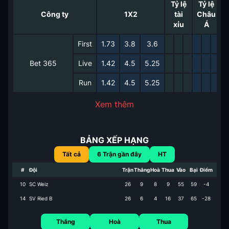
Tỷ lệ
Tỷ lệ
Công ty
1X2
tài
Châu
xỉu
Á
First
1.73
3.8
3.6
Bet 365
Live
1.42
4.5
5.25
Run
1.42
4.5
5.25
Xem thêm
BẢNG XẾP HẠNG
Tất cả
6
Trận gần đây
HT
#
Đội
Trận
Thắng
Hoà
Thua
Vào
Bại
Điểm
10
SC Weiz
26
9
8
9
55
59
-4
14
SV Ried B
26
6
4
16
37
65
-28
Thắng
Hoà
Thua