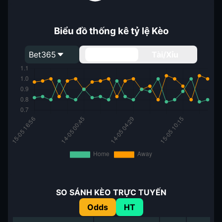
Biểu đồ thống kê tỷ lệ Kèo
Bet365
Handicap
Tài/Xỉu
SO SÁNH KÈO TRỰC TUYẾN
Odds
HT