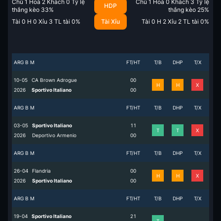
Chủ
1
Hoà
2
Khách
0
Tỷ lệ
Chủ
1
Hoà
0
Khách
3
Tỷ lệ
HDP
thắng kèo
33
%
thắng kèo
25
%
Tài
0
H
0
Xỉu
3
TL tài
0
%
Tài Xỉu
Tài
0
H
2
Xỉu
2
TL tài
0
%
ARG B M
FT/HT
T/B
DHP
T/X
10-05
CA Brown Adrogue
0
0
H
H
X
2026
Sportivo Italiano
0
0
ARG B M
FT/HT
T/B
DHP
T/X
03-05
Sportivo Italiano
1
1
T
T
X
2026
Deportivo Armenio
0
0
ARG B M
FT/HT
T/B
DHP
T/X
26-04
Flandria
0
0
H
H
X
2026
Sportivo Italiano
0
0
ARG B M
FT/HT
T/B
DHP
T/X
19-04
Sportivo Italiano
2
1