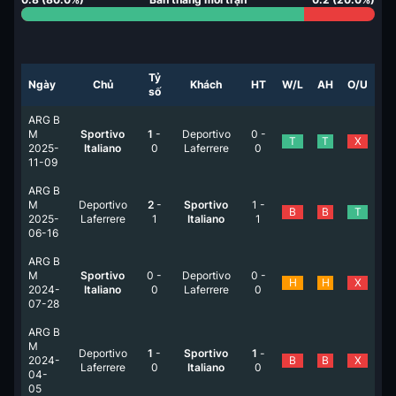
Tỷ
Ngày
Chủ
Khách
HT
W/L
AH
O/U
số
ARG B
M
Sportivo
1
-
Deportivo
0
-
T
T
X
2025-
Italiano
0
Laferrere
0
11-09
ARG B
M
Deportivo
2
-
Sportivo
1
-
B
B
T
2025-
Laferrere
1
Italiano
1
06-16
ARG B
M
Sportivo
0
-
Deportivo
0
-
H
H
X
2024-
Italiano
0
Laferrere
0
07-28
ARG B
M
Deportivo
1
-
Sportivo
1
-
2024-
B
B
X
Laferrere
0
Italiano
0
04-
05