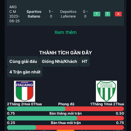
ARG
C M
Sportivo
1
-
Deportivo
0
-
T
T
X
2023-
Italiano
0
Laferrere
0
06-25
Xem thêm
THÀNH TÍCH GẦN ĐÂY
Cùng giải đấu
Giống Nhà/Khách
HT
4
Trận gần nhất
2
Thắng
2
Hoà
0
Thua
Phong độ
1
Thắng
1
Hoà
2
Thua
0.75
Bàn thắng mỗi trận
0.50
0.25
Bàn thua mỗi trận
0.75