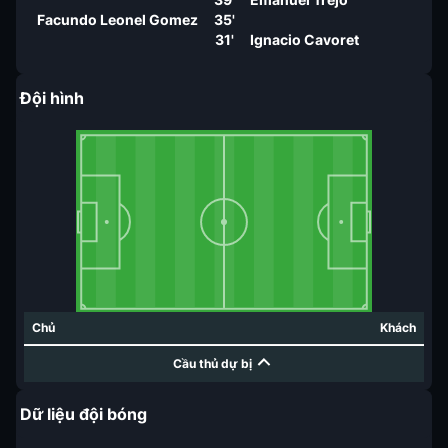
Facundo Leonel Gomez
35'
31'
Ignacio Cavoret
Đội hình
Chủ
Khách
Cầu thủ dự bị
Dữ liệu đội bóng