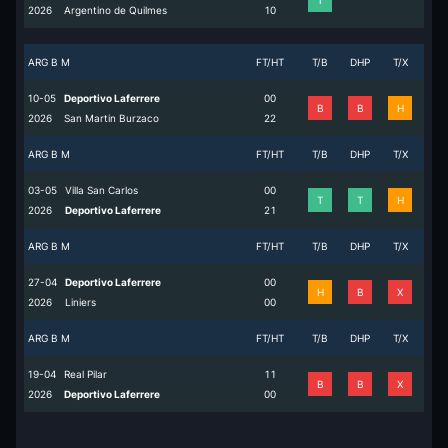
T
2026
Argentino de Quilmes
1
0
ARG B M
FT/HT
T/B
DHP
T/X
10-05
Deportivo Laferrere
0
0
B
B
H
2026
San Martin Burzaco
2
2
ARG B M
FT/HT
T/B
DHP
T/X
03-05
Villa San Carlos
0
0
T
T
H
2026
Deportivo Laferrere
2
1
ARG B M
FT/HT
T/B
DHP
T/X
27-04
Deportivo Laferrere
0
0
H
B
X
2026
Liniers
0
0
ARG B M
FT/HT
T/B
DHP
T/X
19-04
Real Pilar
1
1
B
B
X
2026
Deportivo Laferrere
0
0