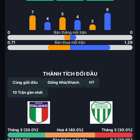
6
7
5
4
4
2
0
Bàn thắng mỗi trận
0
0.71
Bàn thua mỗi trận
1.29
THÀNH TÍCH ĐỐI ĐẦU
Cùng giải đấu
Giống Nhà/Khách
HT
10
Trận gần nhất
Thắng
3
(
30.0
%)
Hoà
4
(
40.0
%)
Thắng
3
(
30.0
%)
0.8
(
80.0
%)
Bàn thắng mỗi trận
0.2
(
20.0
%)