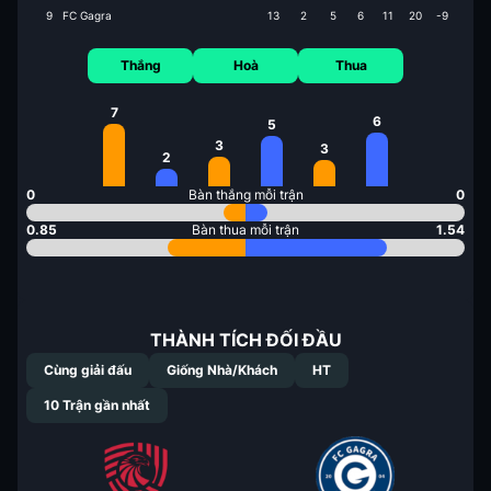
9
FC Gagra
13
2
5
6
11
20
-9
Thắng
Hoà
Thua
7
6
5
3
3
2
0
Bàn thắng mỗi trận
0
0.85
Bàn thua mỗi trận
1.54
THÀNH TÍCH ĐỐI ĐẦU
Cùng giải đấu
Giống Nhà/Khách
HT
10
Trận gần nhất