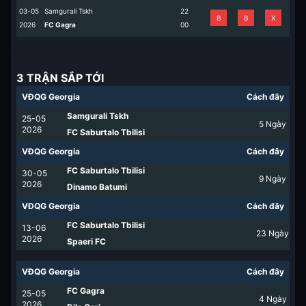
03-05
Samgurali Tskh
2
2
B
B
X
2026
FC Gagra
0
0
3 TRẬN SẮP TỚI
VĐQG Georgia
Cách đây
Samgurali Tskh
25-05
5
Ngày
2026
FC Saburtalo Tbilisi
VĐQG Georgia
Cách đây
FC Saburtalo Tbilisi
30-05
9
Ngày
2026
Dinamo Batumi
VĐQG Georgia
Cách đây
FC Saburtalo Tbilisi
13-06
23
Ngày
2026
Spaeri FC
VĐQG Georgia
Cách đây
FC Gagra
25-05
4
Ngày
2026