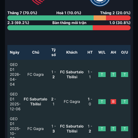
Thắng
7
(
70.0
%)
Hoà
1
(
10.0
%)
Thắng
2
(
20.0
%)
2.3
(
69.2
%)
Bàn thắng mỗi trận
1.0
(
30.8
%)
Tỷ
Ngày
Chủ
Khách
HT
W/L
AH
O/U
số
GEO
D1
1
-
FC Saburtalo
1
-
2026-
FC Gagra
T
T
T
2
Tbilisi
1
04-
04
GEO
D1
FC Saburtalo
2
-
1
-
FC Gagra
T
B
T
2025-
Tbilisi
1
0
12-06
GEO
D1
1
-
FC Saburtalo
1
-
2025-
FC Gagra
T
T
T
3
Tbilisi
2
10-