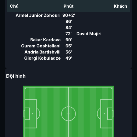
Chủ
Phút
Khách
Armel Junior Zohouri
90+2'
86'
84'
72'
David Mujiri
Bakar Kardava
69'
Guram Goshteliani
65'
Andria Bartishvili
56'
Giorgi Kobuladze
49'
Đội hình