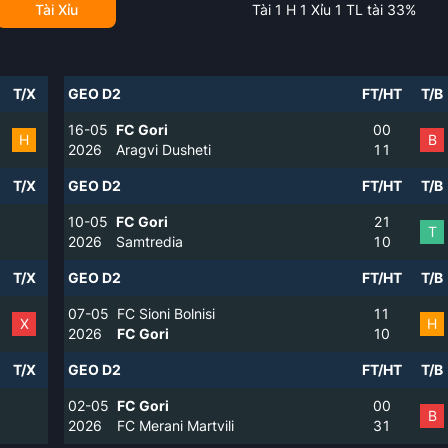
Tài Xỉu
Tài
1
H
1
Xỉu
1
TL tài
33
%
T/X
GEO D2
FT/HT
T/B
16-05
FC Gori
0
0
H
B
2026
Aragvi Dusheti
1
1
T/X
GEO D2
FT/HT
T/B
10-05
FC Gori
2
1
T
2026
Samtredia
1
0
T/X
GEO D2
FT/HT
T/B
07-05
FC Sioni Bolnisi
1
1
X
H
2026
FC Gori
1
0
T/X
GEO D2
FT/HT
T/B
02-05
FC Gori
0
0
B
2026
FC Merani Martvili
3
1