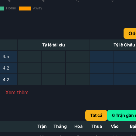
Od
Tỷ lệ tài xỉu
Tỷ lệ Châu
4.5
4.2
4.2
Xem thêm
Tất cả
6
Trận gần 
Trận
Thắng
Hoà
Thua
Vào
Bạ