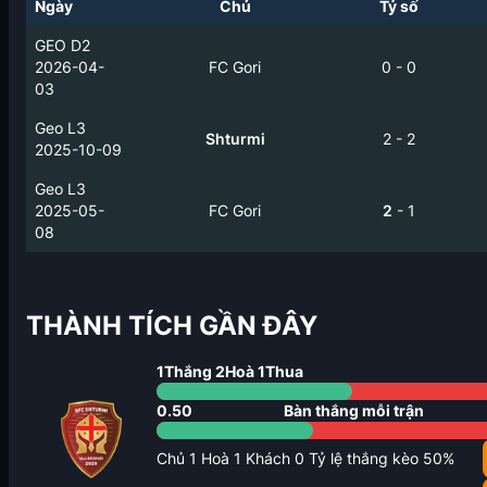
Ngày
Chủ
Tỷ số
GEO D2
2026-04-
FC Gori
0
-
0
03
Geo L3
Shturmi
2
-
2
2025-10-09
Geo L3
2025-05-
FC Gori
2
-
1
08
THÀNH TÍCH GẦN ĐÂY
1
Thắng
2
Hoà
1
Thua
0.50
Bàn thắng mỗi trận
Chủ
1
Hoà
1
Khách
0
Tỷ lệ thắng kèo
50
%