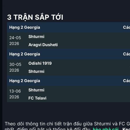
3 TRẬN SẮP TỚI
Hạng 2 Georgia
Các
Shturmi
24-05
2026
Aragvi Dusheti
Hạng 2 Georgia
Các
Odishi 1919
30-05
2026
Shturmi
Hạng 2 Georgia
Các
Shturmi
13-06
2026
FC Telavi
Theo dõi thông tin chi tiết trận đấu giữa Shturmi và FC G
nhất, điểm nổi bật và thống kê đối đầu,
kèo nhà cái
.
Ke