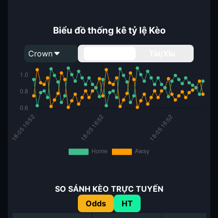
Biểu đồ thống kê tỷ lệ Kèo
Crown
Handicap
Tài/Xỉu
SO SÁNH KÈO TRỰC TUYẾN
Odds
HT