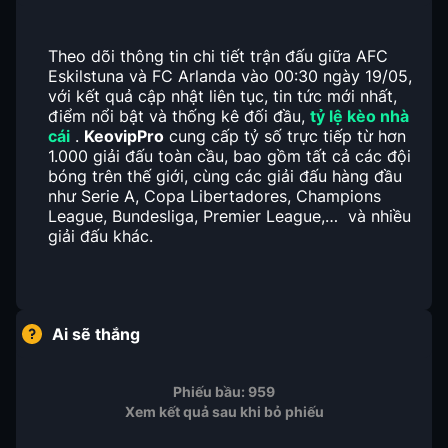
Theo dõi thông tin chi tiết trận đấu giữa AFC
Eskilstuna và FC Arlanda vào 00:30 ngày 19/05,
với kết quả cập nhật liên tục, tin tức mới nhất,
điểm nổi bật và thống kê đối đầu,
tỷ lệ kèo nhà
cái
.
KeovipPro
cung cấp tỷ số trực tiếp từ hơn
1.000 giải đấu toàn cầu, bao gồm tất cả các đội
bóng trên thế giới, cùng các giải đấu hàng đầu
như Serie A, Copa Libertadores, Champions
League, Bundesliga, Premier League,… và nhiều
giải đấu khác.
Ai sẽ thắng
Phiếu bầu:
959
Xem kết quả sau khi bỏ phiếu