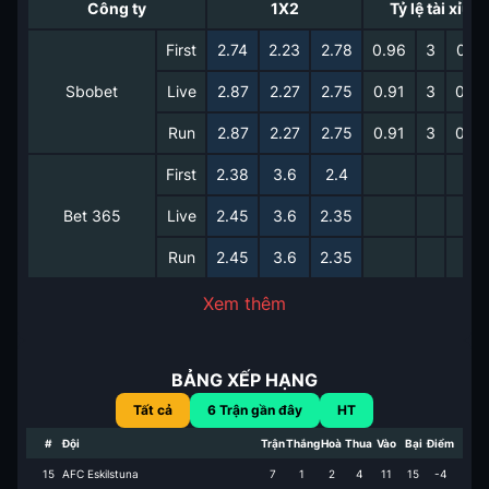
Công ty
1X2
Tỷ lệ tài xỉu
First
2.74
2.23
2.78
0.96
3
0.82
Sbobet
Live
2.87
2.27
2.75
0.91
3
0.89
Run
2.87
2.27
2.75
0.91
3
0.89
First
2.38
3.6
2.4
Bet 365
Live
2.45
3.6
2.35
Run
2.45
3.6
2.35
Xem thêm
BẢNG XẾP HẠNG
Tất cả
6
Trận gần đây
HT
#
Đội
Trận
Thắng
Hoà
Thua
Vào
Bại
Điểm
15
AFC Eskilstuna
7
1
2
4
11
15
-4