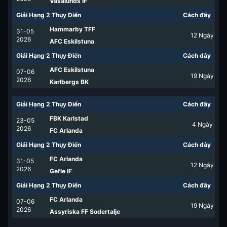
Vasalunds IF
Giải Hạng 2 Thụy Điển
Cách đây
Hammarby TFF
31-05
12
Ngày
2026
AFC Eskilstuna
Giải Hạng 2 Thụy Điển
Cách đây
AFC Eskilstuna
07-06
19
Ngày
2026
Karlbergs BK
Giải Hạng 2 Thụy Điển
Cách đây
FBK Karlstad
23-05
4
Ngày
2026
FC Arlanda
Giải Hạng 2 Thụy Điển
Cách đây
FC Arlanda
31-05
12
Ngày
2026
Gefle IF
Giải Hạng 2 Thụy Điển
Cách đây
FC Arlanda
07-06
19
Ngày
2026
Assyriska FF Sodertalje