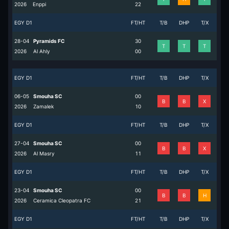
2026
Enppi
2
2
EGY D1
FT/HT
T/B
DHP
T/X
28-04
Pyramids FC
3
0
T
T
T
2026
Al Ahly
0
0
EGY D1
FT/HT
T/B
DHP
T/X
06-05
Smouha SC
0
0
B
B
X
2026
Zamalek
1
0
EGY D1
FT/HT
T/B
DHP
T/X
27-04
Smouha SC
0
0
B
B
X
2026
Al Masry
1
1
EGY D1
FT/HT
T/B
DHP
T/X
23-04
Smouha SC
0
0
B
B
H
2026
Ceramica Cleopatra FC
2
1
EGY D1
FT/HT
T/B
DHP
T/X