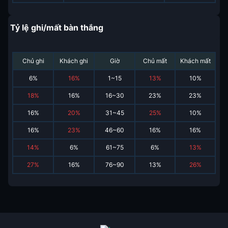
Tỷ lệ ghi/mất bàn thắng
Chủ ghi
Khách ghi
Giờ
Chủ mất
Khách mất
6
%
16
%
1~15
13
%
10
%
18
%
16
%
16~30
23
%
23
%
16
%
20
%
31~45
25
%
10
%
16
%
23
%
46~60
16
%
16
%
14
%
6
%
61~75
6
%
13
%
27
%
16
%
76~90
13
%
26
%