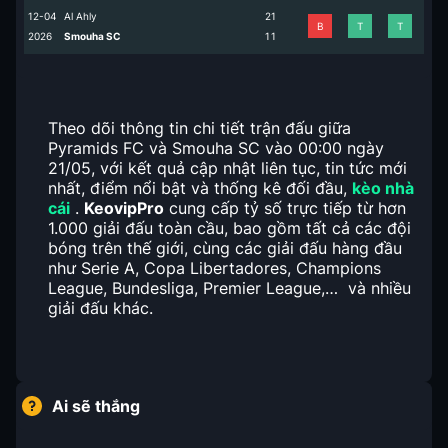
12-04
Al Ahly
2
1
B
T
T
2026
Smouha SC
1
1
Theo dõi thông tin chi tiết trận đấu giữa
Pyramids FC và Smouha SC vào 00:00 ngày
21/05, với kết quả cập nhật liên tục, tin tức mới
nhất, điểm nổi bật và thống kê đối đầu,
kèo nhà
cái
.
KeovipPro
cung cấp tỷ số trực tiếp từ hơn
1.000 giải đấu toàn cầu, bao gồm tất cả các đội
bóng trên thế giới, cùng các giải đấu hàng đầu
như Serie A, Copa Libertadores, Champions
League, Bundesliga, Premier League,… và nhiều
giải đấu khác.
Ai sẽ thắng