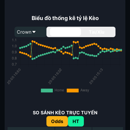
Biểu đồ thống kê tỷ lệ Kèo
Crown
Handicap
Tài/Xỉu
SO SÁNH KÈO TRỰC TUYẾN
Odds
HT