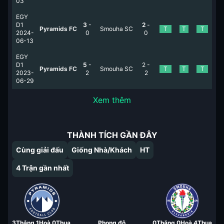
03
EGY
D1
3
-
2
-
Pyramids FC
Smouha SC
T
T
T
2024-
0
0
06-13
EGY
D1
5
-
2
-
Pyramids FC
Smouha SC
T
T
T
2023-
2
2
06-29
Xem thêm
THÀNH TÍCH GẦN ĐÂY
Cùng giải đấu
Giống Nhà/Khách
HT
4
Trận gần nhất
3
Thắng
1
Hoà
0
Thua
Phong độ
0
Thắng
0
Hoà
4
Thua