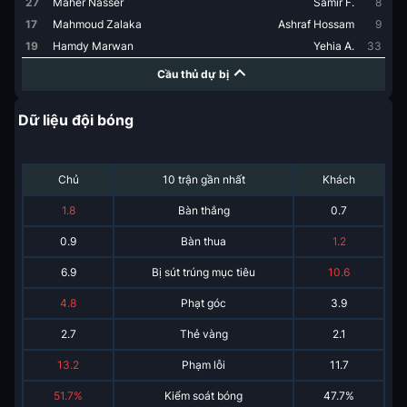
27
Maher Nasser
Samir F.
8
17
Mahmoud Zalaka
Ashraf Hossam
9
19
Hamdy Marwan
Yehia A.
33
Cầu thủ dự bị
Dữ liệu đội bóng
Chủ
10 trận gần nhất
Khách
1.8
Bàn thắng
0.7
0.9
Bàn thua
1.2
6.9
Bị sút trúng mục tiêu
10.6
4.8
Phạt góc
3.9
2.7
Thẻ vàng
2.1
13.2
Phạm lỗi
11.7
51.7%
Kiểm soát bóng
47.7%