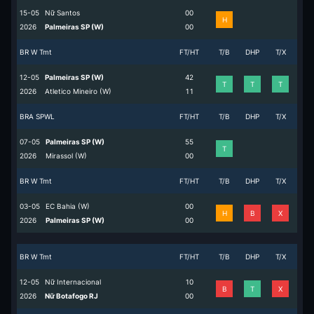
15-05
Nữ Santos
0
0
H
2026
Palmeiras SP (W)
0
0
BR W Tmt
FT/HT
T/B
DHP
T/X
12-05
Palmeiras SP (W)
4
2
T
T
T
2026
Atletico Mineiro (W)
1
1
BRA SPWL
FT/HT
T/B
DHP
T/X
07-05
Palmeiras SP (W)
5
5
T
2026
Mirassol (W)
0
0
BR W Tmt
FT/HT
T/B
DHP
T/X
03-05
EC Bahia (W)
0
0
H
B
X
2026
Palmeiras SP (W)
0
0
BR W Tmt
FT/HT
T/B
DHP
T/X
12-05
Nữ Internacional
1
0
B
T
X
2026
Nữ Botafogo RJ
0
0