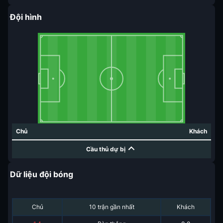
Đội hình
Chủ
Khách
Cầu thủ dự bị
Dữ liệu đội bóng
Chủ
10 trận gần nhất
Khách