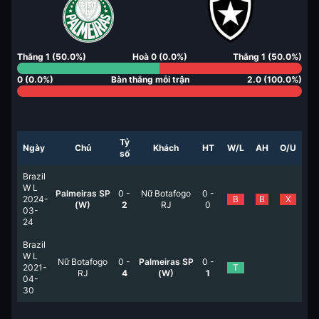
Thắng
1
(
50.0
%)
Hoà
0
(
0.0
%)
Thắng
1
(
50.0
%)
0
(
0.0
%)
Bàn thắng mỗi trận
2.0
(
100.0
%)
Tỷ
Ngày
Chủ
Khách
HT
W/L
AH
O/U
số
Brazil
W L
Palmeiras SP
0
-
Nữ Botafogo
0
-
2024-
B
B
X
(W)
2
RJ
0
03-
24
Brazil
W L
Nữ Botafogo
0
-
Palmeiras SP
0
-
2021-
T
RJ
4
(W)
1
04-
30