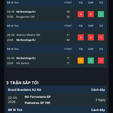
BR W Tmt
FT/HT
T/B
DHP
T/X
04-05
Nữ Botafogo RJ
0
0
B
B
T
2026
Bragantino (W)
3
0
BR W Tmt
FT/HT
T/B
DHP
T/X
28-04
Atletico Mineiro (W)
2
1
B
B
X
2026
Nữ Botafogo RJ
0
0
BR W Tmt
FT/HT
T/B
DHP
T/X
04-04
Nữ Botafogo RJ
1
1
H
T
X
2026
Nữ Santos
1
1
3 TRẬN SẮP TỚI
Brazil Brasileiro A2 Nữ
Cách đây
Nữ Ferroviaria SP
22-05
2
Ngày
2026
Palmeiras SP (W)
BR W Tmt
Cách đây