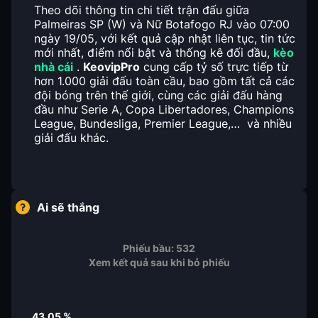
Theo dõi thông tin chi tiết trận đấu giữa
Palmeiras SP (W) và Nữ Botafogo RJ vào 07:00
ngày 19/05, với kết quả cập nhật liên tục, tin tức
mới nhất, điểm nổi bật và thống kê đối đầu,
kèo
nhà cái
.
KeovipPro
cung cấp tỷ số trực tiếp từ
hơn 1.000 giải đấu toàn cầu, bao gồm tất cả các
đội bóng trên thế giới, cùng các giải đấu hàng
đầu như Serie A, Copa Libertadores, Champions
League, Bundesliga, Premier League,… và nhiều
giải đấu khác.
Ai sẽ thắng
Phiếu bầu:
532
Xem kết quả sau khi bỏ phiếu
43.05
%