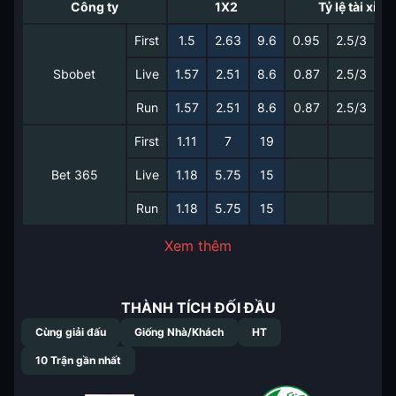
Công ty
1X2
Tỷ lệ tài xỉu
First
1.5
2.63
9.6
0.95
2.5/3
0
Sbobet
Live
1.57
2.51
8.6
0.87
2.5/3
0
Run
1.57
2.51
8.6
0.87
2.5/3
0
First
1.11
7
19
Bet 365
Live
1.18
5.75
15
Run
1.18
5.75
15
Xem thêm
THÀNH TÍCH ĐỐI ĐẦU
Cùng giải đấu
Giống Nhà/Khách
HT
10
Trận gần nhất