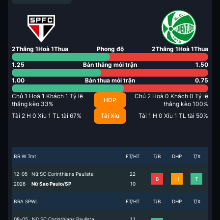
2
Thắng
1
Hoà
1
Thua
Phong độ
2
Thắng
1
Hoà
1
Thua
1.25
Bàn thắng mỗi trận
1.50
1.00
Bàn thua mỗi trận
0.75
Chủ
1
Hoà
1
Khách
1
Tỷ lệ
Chủ
2
Hoà
0
Khách
0
Tỷ lệ
HDP
thắng kèo
33
%
thắng kèo
100
%
Tài
2
H
0
Xỉu
1
TL tài
67
%
Tài Xỉu
Tài
1
H
0
Xỉu
1
TL tài
50
%
BR W Tmt
FT/HT
T/B
DHP
T/X
12-05
Nữ SC Corinthians Paulista
2
2
B
H
T
2026
Nữ Sao Paulo/SP
1
0
BRA SPWL
FT/HT
T/B
DHP
T/X
08-05
Nữ SC Corinthians Paulista
1
1