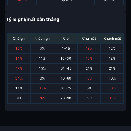
Tỷ lệ ghi/mất bàn thắng
Chủ ghi
Khách ghi
Giờ
Chủ mất
Khách mất
10
%
7
%
1~15
13
%
12
%
14
%
11
%
16~30
18
%
12
%
17
%
15
%
31~45
21
%
21
%
34
%
0
%
46~60
13
%
10
%
14
%
38
%
61~75
5
%
10
%
8
%
26
%
76~90
27
%
31
%