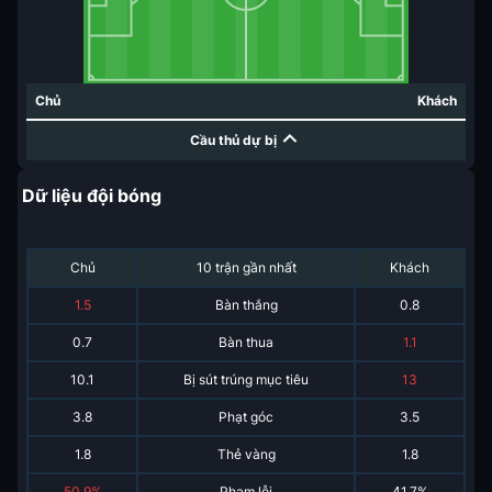
Chủ
Khách
Cầu thủ dự bị
Dữ liệu đội bóng
Chủ
10 trận gần nhất
Khách
1.5
Bàn thắng
0.8
0.7
Bàn thua
1.1
10.1
Bị sút trúng mục tiêu
13
3.8
Phạt góc
3.5
1.8
Thẻ vàng
1.8
50.9%
Phạm lỗi
41.7%