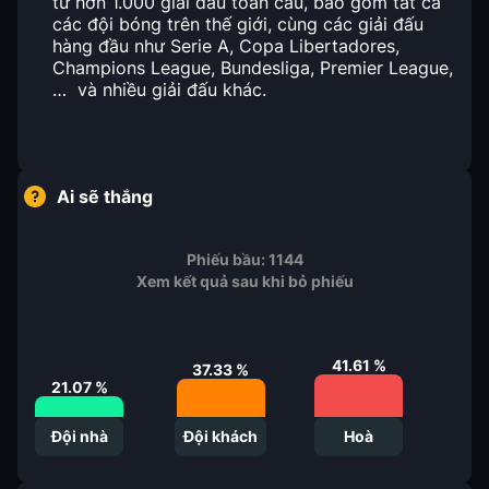
từ hơn 1.000 giải đấu toàn cầu, bao gồm tất cả
các đội bóng trên thế giới, cùng các giải đấu
hàng đầu như Serie A, Copa Libertadores,
Champions League, Bundesliga, Premier League,
… và nhiều giải đấu khác.
Ai sẽ thắng
Phiếu bầu:
1144
Xem kết quả sau khi bỏ phiếu
41.61
%
37.33
%
21.07
%
Đội nhà
Đội khách
Hoà