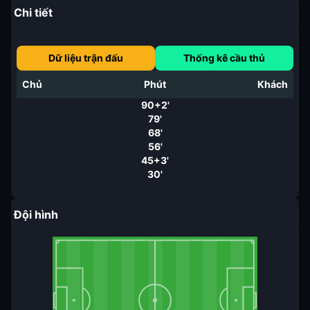
Chi tiết
Dữ liệu trận đấu
Thống kê cầu thủ
Chủ
Phút
Khách
90+2'
79'
68'
56'
45+3'
30'
Đội hình