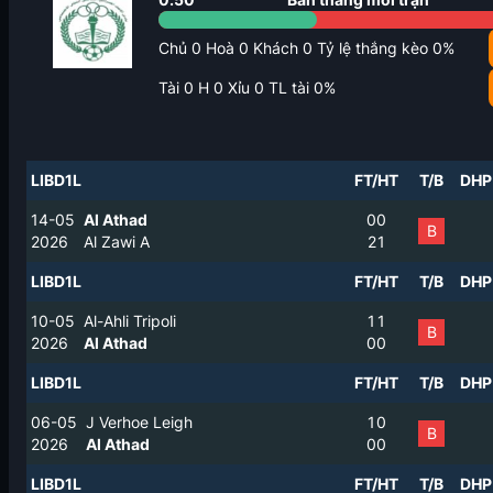
Chủ
0
Hoà
0
Khách
0
Tỷ lệ thắng kèo
0
%
Tài
0
H
0
Xỉu
0
TL tài
0
%
LIBD1L
FT/HT
T/B
DHP
14-05
Al Athad
0
0
B
2026
Al Zawi A
2
1
LIBD1L
FT/HT
T/B
DHP
10-05
Al-Ahli Tripoli
1
1
B
2026
Al Athad
0
0
LIBD1L
FT/HT
T/B
DHP
06-05
J Verhoe Leigh
1
0
B
2026
Al Athad
0
0
LIBD1L
FT/HT
T/B
DHP