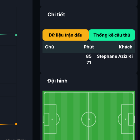
Chi tiết
Dữ liệu trận đấu
Thống kê cầu thủ
Chủ
Phút
Khách
85
Stephane Aziz Ki
71
Đội hình