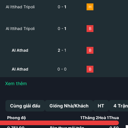
Al Ittihad Tripoli
0
-
1
H
Al Ittihad Tripoli
0
-
1
B
Al Athad
2
-
1
B
Al Athad
0
-
0
B
Xem thêm
Cùng giải đấu
Giống Nhà/Khách
HT
4
Trận
Phong độ
1
Thắng
2
Hoà
1
Thua
0.75
1.00
Bàn thua mỗi trận
0.50