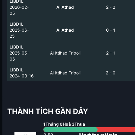
LIBD1L
2026-02-
Al Athad
2
-
2
05
LIBD1L
2025-06-
Al Athad
0
-
1
25
LIBD1L
2025-05-
Al Ittihad Tripoli
2
-
1
06
LIBD1L
Al Ittihad Tripoli
2
-
0
2024-03-16
THÀNH TÍCH GẦN ĐÂY
1
Thắng
0
Hoà
3
Thua
0.50
Bàn thắng mỗi trận