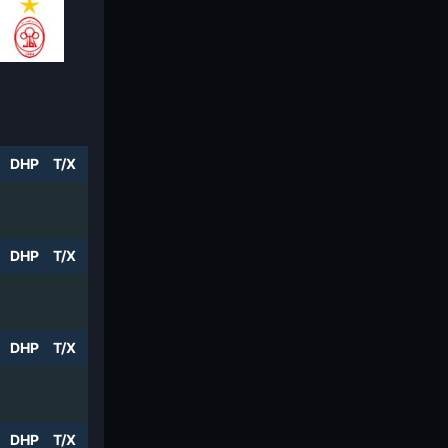
DHP
T/X
DHP
T/X
DHP
T/X
DHP
T/X