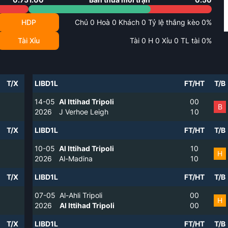
HDP
Chủ
0
Hoà
0
Khách
0
Tỷ lệ thắng kèo
0
%
Tài Xỉu
Tài
0
H
0
Xỉu
0
TL tài
0
%
T/X
LIBD1L
FT/HT
T/B
14-05
Al Ittihad Tripoli
0
0
B
2026
J Verhoe Leigh
1
0
T/X
LIBD1L
FT/HT
T/B
10-05
Al Ittihad Tripoli
1
0
H
2026
Al-Madina
1
0
T/X
LIBD1L
FT/HT
T/B
07-05
Al-Ahli Tripoli
0
0
H
2026
Al Ittihad Tripoli
0
0
T/X
LIBD1L
FT/HT
T/B