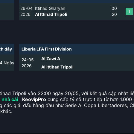
26-04
Ittihad Gharyan
0
0
T
2026
Al Ittihad Tripoli
2
0
h đây
Liberia LFA First Division
Al Zawi A
24-05
4
Ngày
2026
Al Ittihad Tripoli
ttihad Tripoli vào 22:00 ngày 20/05, với kết quả cập nhật liê
o nhà cái
.
KeovipPro
cung cấp tỷ số trực tiếp từ hơn 1.000 
ng các giải đấu hàng đầu như Serie A, Copa Libertadores, 
 khác.