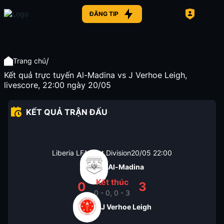
ĐĂNG TIP
/
Trang chủ
Kết quả trực tuyến Al-Madina vs J Verhoe Leigh,
livescore, 22:00 ngày 20/05
KẾT QUẢ TRẬN ĐẤU
Liberia LFA First Division
20/05
22:00
Al-Madina
Kết thúc
0
3
0 - 0, 0 - 3
J Verhoe Leigh