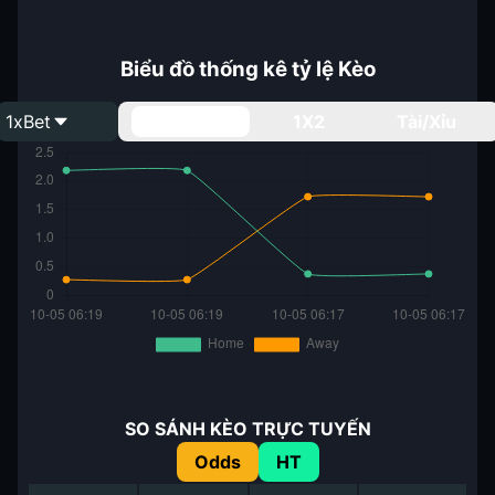
Biểu đồ thống kê tỷ lệ Kèo
1xBet
Handicap
1X2
Tài/Xỉu
SO SÁNH KÈO TRỰC TUYẾN
Odds
HT