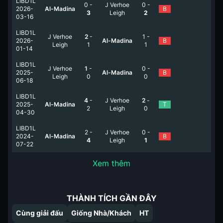
LIBD1L
0
-
J Verhoe
0
-
2026-
Al-Madina
B
3
Leigh
2
03-16
LIBD1L
J Verhoe
2
-
1
-
2026-
Al-Madina
B
Leigh
1
1
01-14
LIBD1L
J Verhoe
1
-
0
-
2025-
Al-Madina
B
Leigh
0
0
06-18
LIBD1L
4
-
J Verhoe
2
-
2025-
Al-Madina
T
2
Leigh
0
04-30
LIBD1L
2
-
J Verhoe
0
-
2024-
Al-Madina
B
4
Leigh
1
07-22
Xem thêm
THÀNH TÍCH GẦN ĐÂY
Cùng giải đấu
Giống Nhà/Khách
HT