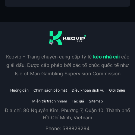
Keovip – Trang chuyên cung cấp tỷ lệ
kèo nhà cái
các
giải đấu. Được cấp phép bởi các tổ chức quốc tế như
Isle of Man Gambling Supervision Commission
Hướng dẫn
Chính sách bảo mật
Điều khoản dịch vụ
Giới thiệu
Miễn trừ trách nhiệm
Tác giả
Sitemap
Địa chỉ:
80 Nguyễn Kim, Phường 7, Quận 10, Thành phố
Hồ Chí Minh, Vietnam
Phone:
588829294