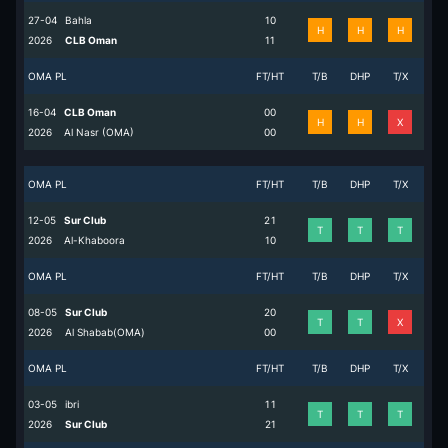
27-04
Bahla
1
0
H
H
H
2026
CLB Oman
1
1
OMA PL
FT/HT
T/B
DHP
T/X
16-04
CLB Oman
0
0
H
H
X
2026
Al Nasr (OMA)
0
0
OMA PL
FT/HT
T/B
DHP
T/X
12-05
Sur Club
2
1
T
T
T
2026
Al-Khaboora
1
0
OMA PL
FT/HT
T/B
DHP
T/X
08-05
Sur Club
2
0
T
T
X
2026
Al Shabab(OMA)
0
0
OMA PL
FT/HT
T/B
DHP
T/X
03-05
ibri
1
1
T
T
T
2026
Sur Club
2
1