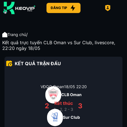
ĐĂNG TIP
/
Trang chủ
Kết quả trực tuyến CLB Oman vs Sur Club, livescore,
22:20 ngày 18/05
KẾT QUẢ TRẬN ĐẤU
VĐQG Oman
18/05
22:20
CLB Oman
Kết thúc
2
3
1 - 2, 2 - 3
Sur Club