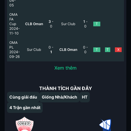
04-
05
OMA
FA
3
-
1
-
Cup
CLB Oman
Sur Club
T
0
0
2024-
11-10
OMA
PL
0
-
0
-
Sur Club
CLB Oman
T
T
X
2024-
1
0
09-26
Xem thêm
THÀNH TÍCH GẦN ĐÂY
Cùng giải đấu
Giống Nhà/Khách
HT
4
Trận gần nhất