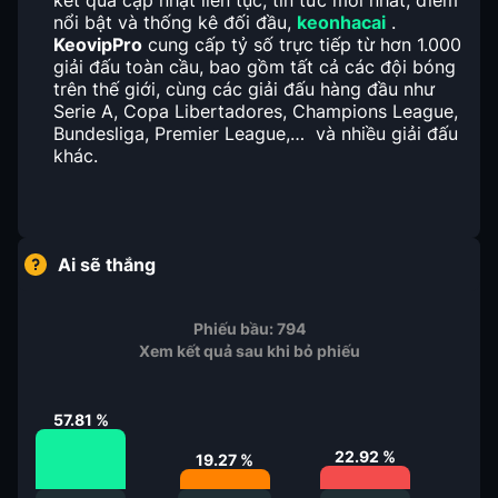
kết quả cập nhật liên tục, tin tức mới nhất, điểm
nổi bật và thống kê đối đầu,
keonhacai
.
KeovipPro
cung cấp tỷ số trực tiếp từ hơn 1.000
giải đấu toàn cầu, bao gồm tất cả các đội bóng
trên thế giới, cùng các giải đấu hàng đầu như
Serie A, Copa Libertadores, Champions League,
Bundesliga, Premier League,… và nhiều giải đấu
khác.
Ai sẽ thắng
Phiếu bầu:
794
Xem kết quả sau khi bỏ phiếu
57.81
%
22.92
%
19.27
%