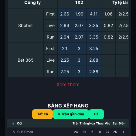
Công ty
1X2
Tỷ lệ tài xỉu
First
2.66
1.99
4.11
1.06
2/2.5
Sbobet
Live
2.94
2.07
3.35
0.82
2/2.5
Run
2.94
2.07
3.35
0.82
2/2.5
First
2.1
3
3.25
Bet 365
Live
2.25
3
2.88
Run
2.25
3
2.88
Xem thêm
BẢNG XẾP HẠNG
Tất cả
6
Trận gần đây
HT
#
Đội
Trận
Thắng
Hoà
Thua
Vào
Bại
Điểm
6
CLB Oman
24
10
6
8
24
25
-1