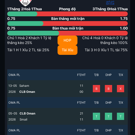
1
Thắng
2
Hoà
1
Thua
Phong độ
3
Thắng
0
Hoà
1
Thua
0.75
Bàn thắng mỗi trận
1.75
0.75
Bàn thua mỗi trận
1.00
Chủ
1
Hoà
2
Khách
1
Tỷ lệ
Chủ
4
Hoà
0
Khách
0
Tỷ lệ
HDP
thắng kèo
25
%
thắng kèo
100
%
Tài
1
H
1
Xỉu
2
TL tài
25
%
Tài Xỉu
Tài
3
H
0
Xỉu
1
TL tài
75
%
OMA PL
FT/HT
T/B
DHP
T/X
13-05
Saham
1
1
B
B
X
2026
CLB Oman
0
0
OMA PL
FT/HT
T/B
DHP
T/X
05-05
CLB Oman
2
1
T
T
T
2026
Smail
1
1
OMA PL
FT/HT
T/B
DHP
T/X