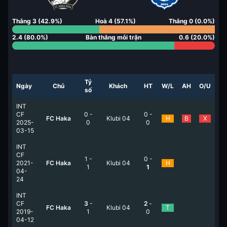
Thắng
3
(
42.9
%)
Hoà
4
(
57.1
%)
Thắng
0
(
0.0
%)
2.4
(
80.0
%)
Bàn thắng mỗi trận
0.6
(
20.0
%)
Tỷ
Ngày
Chủ
Khách
HT
W/L
AH
O/U
số
INT
CF
0
-
0
-
FC Haka
Klubi 04
H
B
X
2025-
0
0
03-15
INT
CF
1
-
0
-
2021-
FC Haka
Klubi 04
H
1
1
04-
24
INT
CF
3
-
2
-
FC Haka
Klubi 04
T
2019-
1
0
04-12