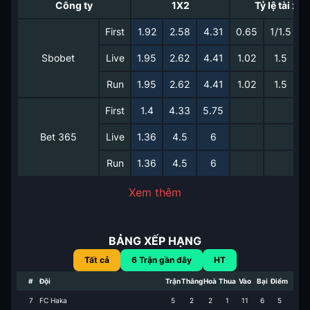
Công ty
1X2
Tỷ lệ tài xỉu
First
1.92
2.58
4.31
0.65
1/1.5
Sbobet
Live
1.95
2.62
4.41
1.02
1.5
0
Run
1.95
2.62
4.41
1.02
1.5
0
First
1.4
4.33
5.75
Bet 365
Live
1.36
4.5
6
Run
1.36
4.5
6
Xem thêm
BẢNG XẾP HẠNG
Tất cả
6
Trận gần đây
HT
#
Đội
Trận
Thắng
Hoà
Thua
Vào
Bại
Điểm
7
FC Haka
5
2
2
1
11
6
5