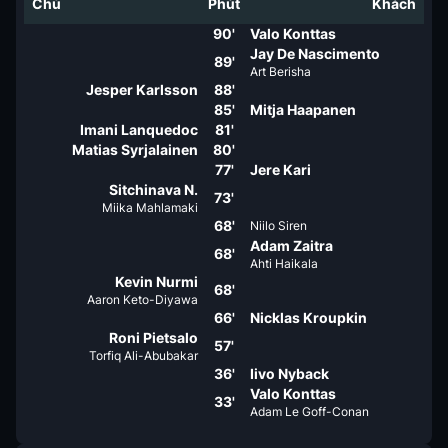
Chủ
Phút
Khách
90'
Valo Konttas
Jay De Nascimento
89'
Art Berisha
Jesper Karlsson
88'
85'
Mitja Haapanen
Imani Lanquedoc
81'
Matias Syrjalainen
80'
77'
Jere Kari
Sitchinava N.
73'
Miika Mahlamaki
68'
Niilo Siren
Adam Zaitra
68'
Ahti Haikala
Kevin Nurmi
68'
Aaron Keto-Diyawa
66'
Nicklas Kroupkin
Roni Pietsalo
57'
Torfiq Ali-Abubakar
36'
Iivo Nyback
Valo Konttas
33'
Adam Le Goff-Conan