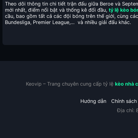
Theo dõi thông tin chi tiết trận đấu giữa Beroe và Septem
mới nhất, điểm nổi bật và thống kê đối đầu,
tỷ lệ kèo bó
cầu, bao gồm tất cả các đội bóng trên thế giới, cùng c
Bundesliga, Premier League,… và nhiều giải đấu khác.
Keovip – Trang chuyên cung cấp tỷ lệ
kèo nhà c
Hướng dẫn
Chính sách
Địa chỉ: