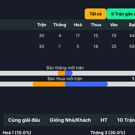
Tất cả
6
Trận gần 
Trận
Thắng
Hoà
Thua
Vào
Bạ
30
4
11
15
19
44
30
7
5
18
25
58
Bàn thắng mỗi trận
Bàn thua mỗi trận
1
Cùng giải đấu
Giống Nhà/Khách
HT
10
Trận
Hoà
1
(
10.0
%)
Thắng
3
(
30.0
%)