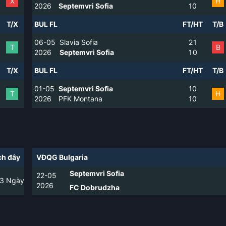
X
H
2026
Septemvri Sofia
1
0
T/X
BUL FL
FT/HT
T/B
06-05
Slavia Sofia
2
1
T
B
2026
Septemvri Sofia
1
0
T/X
BUL FL
FT/HT
T/B
01-05
Septemvri Sofia
1
0
T
H
2026
PFK Montana
1
0
h đây
VĐQG Bulgaria
Septemvri Sofia
22-05
3
Ngày
2026
FC Dobrudzha