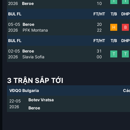
T
T
2026
Beroe
1
0
BUL FL
FT/HT
T/B
DHP
05-05
Beroe
2
0
H
B
2026
PFK Montana
2
2
BUL FL
FT/HT
T/B
DHP
02-05
Beroe
3
1
T
T
2026
Slavia Sofia
0
0
3 TRẬN SẮP TỚI
VĐQG Bulgaria
Các
Botev Vratsa
22-05
2026
Beroe