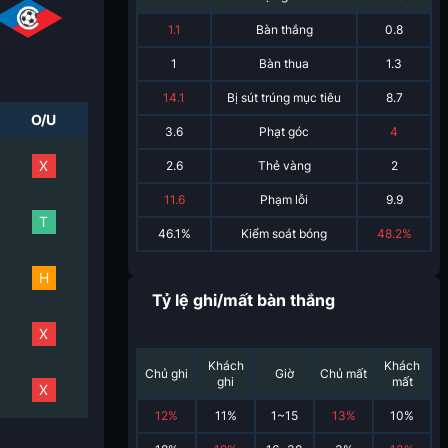
1.1
Bàn thắng
0.8
1
Bàn thua
1.3
14.1
Bị sút trúng mục tiêu
8.7
O/U
3.6
Phạt góc
4
X
2.6
Thẻ vàng
2
11.6
Phạm lỗi
9.9
T
46.1%
Kiểm soát bóng
48.2%
H
Tỷ lệ ghi/mất bàn thắng
X
Khách
Khách
Chủ ghi
Giờ
Chủ mất
ghi
mất
X
12
%
11
%
1~15
13
%
10
%