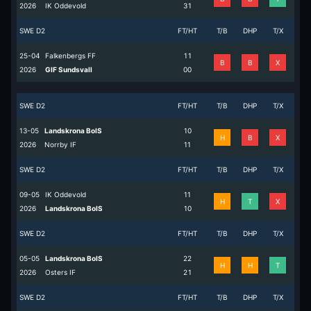
2026
IK Oddevold
3
1
SWE D2
FT/HT
T/B
DHP
T/X
25-04
Falkenbergs FF
1
1
B
B
X
2026
GIF Sundsvall
0
0
SWE D2
FT/HT
T/B
DHP
T/X
13-05
Landskrona BoIS
1
0
H
B
X
2026
Norrby IF
1
1
SWE D2
FT/HT
T/B
DHP
T/X
09-05
IK Oddevold
1
1
H
T
X
2026
Landskrona BoIS
1
0
SWE D2
FT/HT
T/B
DHP
T/X
05-05
Landskrona BoIS
2
2
H
H
T
2026
Osters IF
2
1
SWE D2
FT/HT
T/B
DHP
T/X