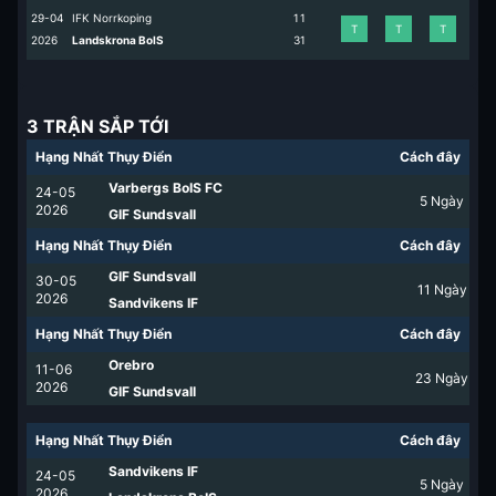
29-04
IFK Norrkoping
1
1
T
T
T
2026
Landskrona BoIS
3
1
3 TRẬN SẮP TỚI
Hạng Nhất Thụy Điển
Cách đây
Varbergs BoIS FC
24-05
5
Ngày
2026
GIF Sundsvall
Hạng Nhất Thụy Điển
Cách đây
GIF Sundsvall
30-05
11
Ngày
2026
Sandvikens IF
Hạng Nhất Thụy Điển
Cách đây
Orebro
11-06
23
Ngày
2026
GIF Sundsvall
Hạng Nhất Thụy Điển
Cách đây
Sandvikens IF
24-05
5
Ngày
2026