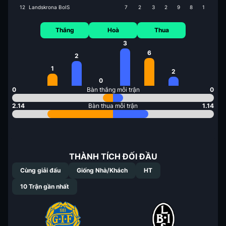
12
Landskrona BoIS
7
2
3
2
9
8
1
Thắng
Hoà
Thua
3
6
2
1
2
0
0
Bàn thắng mỗi trận
0
2.14
Bàn thua mỗi trận
1.14
THÀNH TÍCH ĐỐI ĐẦU
Cùng giải đấu
Giống Nhà/Khách
HT
10
Trận gần nhất