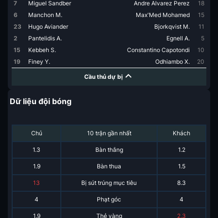
7
Miguel Sandber
Andre Alvarez Perez
18
6
Manchon M.
Max'Med Mohamed
15
23
Hugo Aviander
Bjorkqvist M.
11
2
Pantelidis A.
Egnell A.
5
15
Kebbeh S.
Constantino Capotondi
10
19
Finey Y.
Odhiambo X.
20
Cầu thủ dự bị
Dữ liệu đội bóng
Chủ
10 trận gần nhất
Khách
1.3
Bàn thắng
1.2
1.9
Bàn thua
1.5
13
Bị sút trúng mục tiêu
8.3
4
Phạt góc
4
1.9
Thẻ vàng
2.3