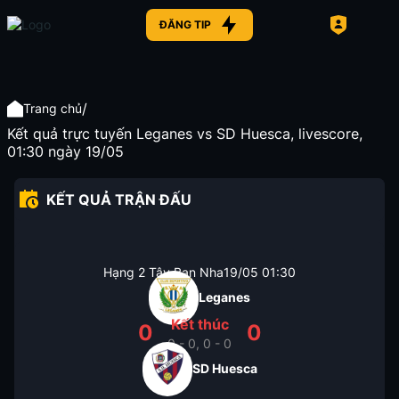
ĐĂNG TIP
/
Trang chủ
Kết quả trực tuyến Leganes vs SD Huesca, livescore,
01:30 ngày 19/05
KẾT QUẢ TRẬN ĐẤU
Hạng 2 Tây Ban Nha
19/05
01:30
Leganes
Kết thúc
0
0
0 - 0, 0 - 0
SD Huesca