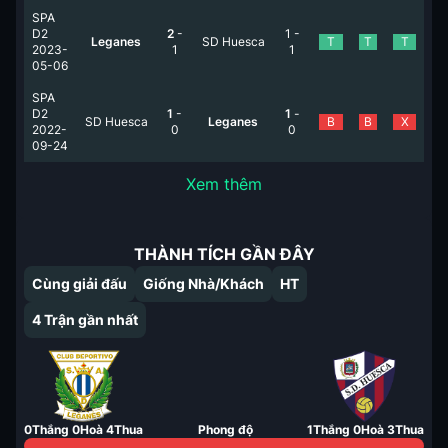
SPA
D2
2
-
1
-
Leganes
SD Huesca
T
T
T
2023-
1
1
05-06
SPA
D2
1
-
1
-
SD Huesca
Leganes
B
B
X
2022-
0
0
09-24
Xem thêm
THÀNH TÍCH GẦN ĐÂY
Cùng giải đấu
Giống Nhà/Khách
HT
4
Trận gần nhất
0
Thắng
0
Hoà
4
Thua
Phong độ
1
Thắng
0
Hoà
3
Thua