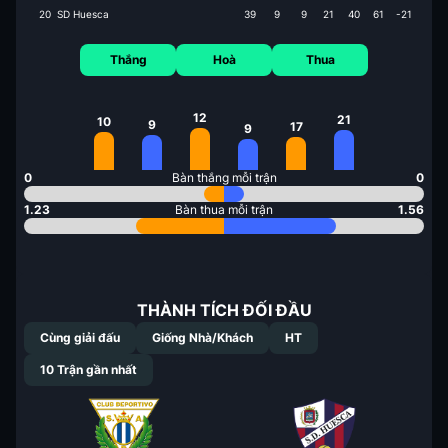
20
SD Huesca
39
9
9
21
40
61
-21
Thắng
Hoà
Thua
12
21
10
9
17
9
0
Bàn thắng mỗi trận
0
1.23
Bàn thua mỗi trận
1.56
THÀNH TÍCH ĐỐI ĐẦU
Cùng giải đấu
Giống Nhà/Khách
HT
10
Trận gần nhất