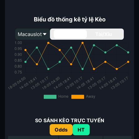
Biểu đồ thống kê tỷ lệ Kèo
Macauslot
Handicap
Tài/Xỉu
SO SÁNH KÈO TRỰC TUYẾN
Odds
HT