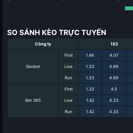
SO SÁNH KÈO TRỰC TUYẾN
Công ty
1X2
First
1.46
4.07
Sbobet
Live
1.33
4.69
Run
1.33
4.69
First
1.33
4.5
Bet 365
Live
1.42
4.33
Run
1.42
4.33