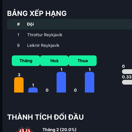
BẢNG XẾP HẠNG
#
Đội
1
Throttur Reykjavik
9
Leiknir Reykjavik
Thắng
Hoà
Thua
0
1
1
3
0.33
1
0
0
THÀNH TÍCH ĐỐI ĐẦU
Thắng
2
(
20.0
%)