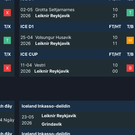
02-05
Grotta Seltjarnarnes
1
0
X
T
2026
Leiknir Reykjavik
2
1
T/X
ICE D1
FT/HT
T/B
25-04
Volsungur Husavik
1
0
T
H
2026
Leiknir Reykjavik
1
1
T/X
ICE CUP
FT/HT
T/B
11-04
Vestri
1
0
X
B
2026
Leiknir Reykjavik
0
0
h đây
Iceland Inkasso-deildin
Leiknir Reykjavik
23-05
4
Ngày
2026
Grindavik
h đây
Iceland Inkasso-deildin