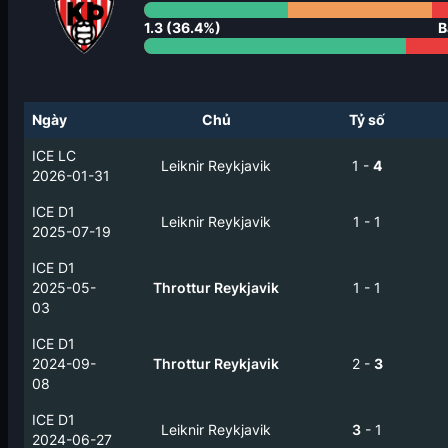
1.3
(
36.4
%)
B
Ngày
Chủ
Tỷ số
ICE LC
Leiknir Reykjavik
1
-
4
2026-01-31
ICE D1
Leiknir Reykjavik
1
-
1
2025-07-19
ICE D1
2025-05-
Throttur Reykjavik
1
-
1
03
ICE D1
2024-09-
Throttur Reykjavik
2
-
3
08
ICE D1
Leiknir Reykjavik
3
-
1
2024-06-27