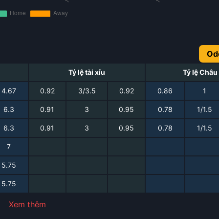
Od
Tỷ lệ tài xỉu
Tỷ lệ Châu
4.67
0.92
3/3.5
0.92
0.86
1
6.3
0.91
3
0.95
0.78
1/1.5
6.3
0.91
3
0.95
0.78
1/1.5
7
5.75
5.75
Xem thêm