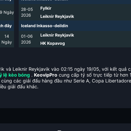
Fylkir
28-05
9
Ngày
2026
Leiknir Reykjavik
h đây
Iceland Inkasso-deildin
Leiknir Reykjavik
14
01-06
Ngày
2026
HK Kopavog
vik và Leiknir Reykjavik vào 02:15 ngày 19/05, với kết quả c
ỷ lệ kèo bóng
.
KeovipPro
cung cấp tỷ số trực tiếp từ hơn 1
, cùng các giải đấu hàng đầu như Serie A, Copa Libertadore
ều giải đấu khác.