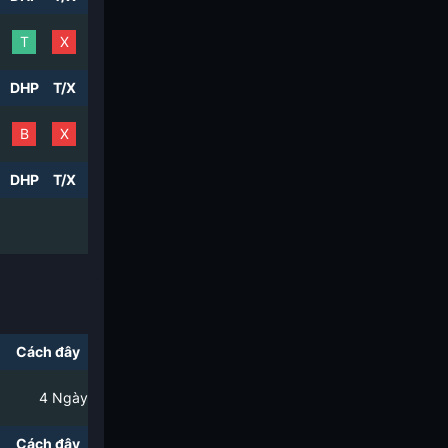
T
X
DHP
T/X
B
X
DHP
T/X
Cách đây
4
Ngày
Cách đây