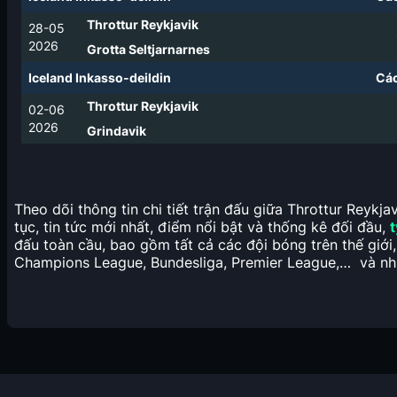
Throttur Reykjavik
28-05
2026
Grotta Seltjarnarnes
Iceland Inkasso-deildin
Các
Throttur Reykjavik
02-06
2026
Grindavik
Theo dõi thông tin chi tiết trận đấu giữa Throttur Reykja
tục, tin tức mới nhất, điểm nổi bật và thống kê đối đầu,
t
đấu toàn cầu, bao gồm tất cả các đội bóng trên thế giới
Champions League, Bundesliga, Premier League,… và nhi