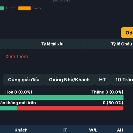
Od
Tỷ lệ tài xỉu
Tỷ lệ Châu
Xem thêm
Cùng giải đấu
Giống Nhà/Khách
HT
10
Trận
Hoà
0
(
0.0
%)
Thắng
0
(
0.0
%)
àn thắng mỗi trận
0
(
50.0
%)
Khách
HT
W/L
AH