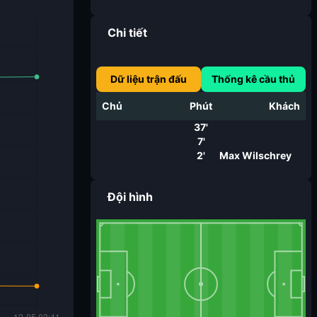
Chi tiết
Dữ liệu trận đấu
Thống kê cầu thủ
Chủ
Phút
Khách
37'
7'
2'
Max Wilschrey
Đội hình