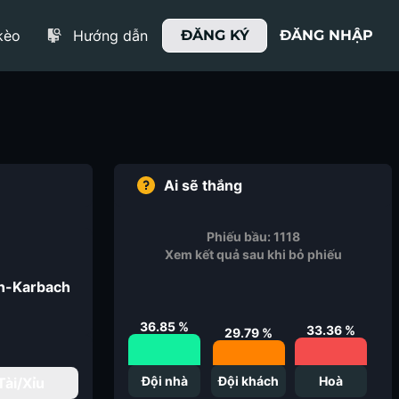
kèo
Hướng dẫn
ĐĂNG KÝ
ĐĂNG NHẬP
Ai sẽ thắng
Phiếu bầu:
1118
Xem kết quả sau khi bỏ phiếu
n-Karbach
36.85
%
33.36
%
29.79
%
Đội nhà
Đội khách
Hoà
Tài/Xỉu