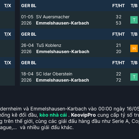
T/X
GER BL
FT/HT
T/B
01-05
SV Auersmacher
3
2
T
2026
Emmelshausen-Karbach
5
3
T/X
GER BL
FT/HT
T/B
26-04
TuS Koblenz
2
1
H
2026
Emmelshausen-Karbach
2
0
T/X
GER BL
FT/HT
T/B
18-04
SC Idar Oberstein
2
2
T
2026
Emmelshausen-Karbach
7
2
-Odernheim và Emmelshausen-Karbach vào 00:00 ngày 16/05,
thống kê đối đầu,
kèo nhà cái
.
KeovipPro
cung cấp tỷ số tr
g trên thế giới, cùng các giải đấu hàng đầu như Serie A, C
ague,… và nhiều giải đấu khác.