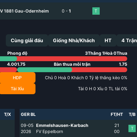
V 1881 Gau-Odernheim
0
-
1
T
Cùng giải đấu
Giống Nhà/Khách
HT
4
Trận
Phong độ
3
Thắng
1
Hoà
0
Thua
4.00
1.75
Bàn thua mỗi trận
1.75
HDP
Chủ
0
Hoà
0
Khách
0
Tỷ lệ thắng kèo
0
%
Tài Xỉu
Tài
0
H
0
Xỉu
0
TL tài
0
%
T/X
GER BL
FT/HT
T/B
09-05
Emmelshausen-Karbach
2
1
T
2026
FV Eppelborn
0
0