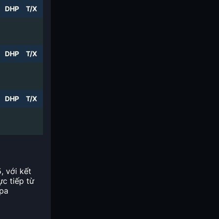
DHP
T/X
DHP
T/X
DHP
T/X
 với kết
ực tiếp từ
opa