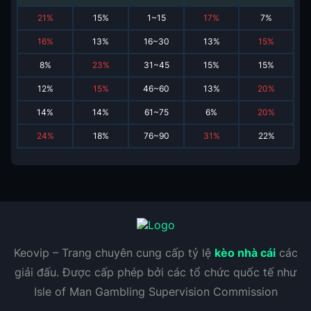
21
%
15
%
1~15
17
%
7
%
16
%
13
%
16~30
13
%
15
%
8
%
23
%
31~45
15
%
15
%
12
%
15
%
46~60
13
%
20
%
14
%
14
%
61~75
6
%
20
%
24
%
18
%
76~90
31
%
22
%
Keovip – Trang chuyên cung cấp tỷ lệ
kèo nhà cái
các
giải đấu. Được cấp phép bởi các tổ chức quốc tế như
Isle of Man Gambling Supervision Commission