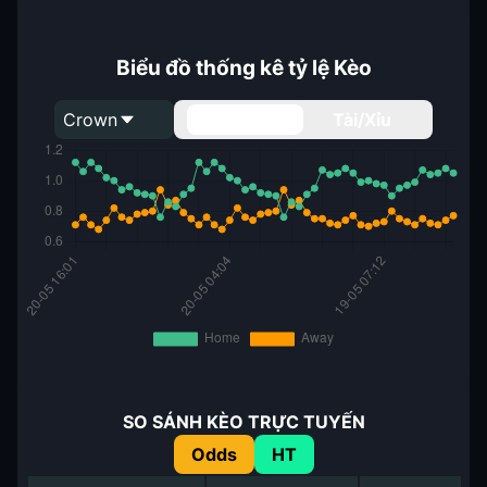
Biểu đồ thống kê tỷ lệ Kèo
Crown
Handicap
Tài/Xỉu
SO SÁNH KÈO TRỰC TUYẾN
Odds
HT