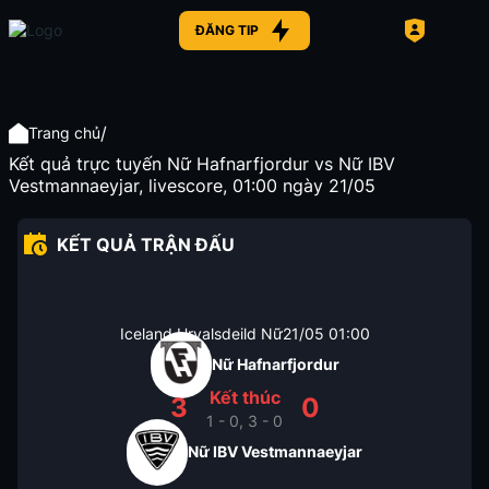
ĐĂNG TIP
/
Trang chủ
Kết quả trực tuyến Nữ Hafnarfjordur vs Nữ IBV
Vestmannaeyjar, livescore, 01:00 ngày 21/05
KẾT QUẢ TRẬN ĐẤU
Iceland Urvalsdeild Nữ
21/05
01:00
Nữ Hafnarfjordur
Kết thúc
3
0
1 - 0, 3 - 0
Nữ IBV Vestmannaeyjar