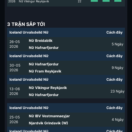
2026
Nữ Vikingur Reykjavik
2
2
3 TRẬN SẮP TỚI
Iceland Urvalsdeild Nữ
Cách đây
Nữ Breidablik
26-05
5
Ngày
2026
Nữ Hafnarfjordur
Iceland Urvalsdeild Nữ
Cách đây
Nữ Hafnarfjordur
30-05
9
Ngày
2026
Nữ Fram Reykjavik
Iceland Urvalsdeild Nữ
Cách đây
Nữ Vikingur Reykjavik
13-06
23
Ngày
2026
Nữ Hafnarfjordur
Iceland Urvalsdeild Nữ
Cách đây
Nữ IBV Vestmannaeyjar
25-05
4
Ngày
2026
Njardvik Grindavik (W)
Iceland Urvalsdeild Nữ
Cách đây