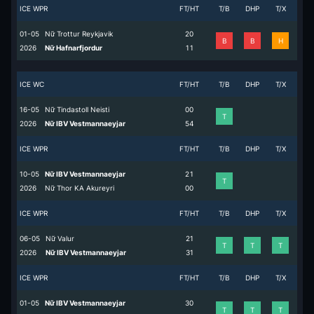
ICE WPR
FT/HT
T/B
DHP
T/X
01-05
Nữ Trottur Reykjavik
2
0
B
B
H
2026
Nữ Hafnarfjordur
1
1
ICE WC
FT/HT
T/B
DHP
T/X
16-05
Nữ Tindastoll Neisti
0
0
T
2026
Nữ IBV Vestmannaeyjar
5
4
ICE WPR
FT/HT
T/B
DHP
T/X
10-05
Nữ IBV Vestmannaeyjar
2
1
T
2026
Nữ Thor KA Akureyri
0
0
ICE WPR
FT/HT
T/B
DHP
T/X
06-05
Nữ Valur
2
1
T
T
T
2026
Nữ IBV Vestmannaeyjar
3
1
ICE WPR
FT/HT
T/B
DHP
T/X
01-05
Nữ IBV Vestmannaeyjar
3
0
T
T
T