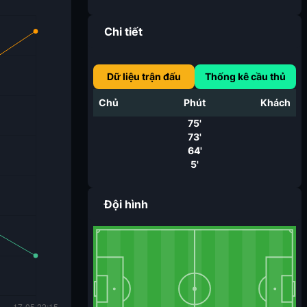
Chi tiết
Dữ liệu trận đấu
Thống kê cầu thủ
Chủ
Phút
Khách
75'
73'
64'
5'
Đội hình