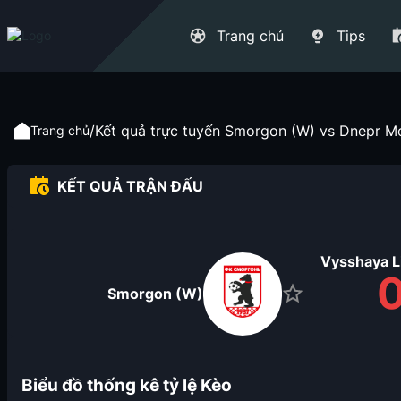
Trang chủ
Tips
/
Kết quả trực tuyến Smorgon (W) vs Dnepr Mog
Trang chủ
KẾT QUẢ TRẬN ĐẤU
Vysshaya L
Smorgon (W)
Biểu đồ thống kê tỷ lệ Kèo