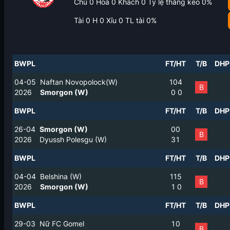
Chủ
0
Hoà
0
Khách
0
Tỷ lệ thắng kèo
0
%
Tài
0
H
0
Xỉu
0
TL tài
0
%
BWPL
FT/HT
T/B
DHP
04-05
Naftan Novopolock(W)
10
4
B
2026
Smorgon (W)
0
0
BWPL
FT/HT
T/B
DHP
26-04
Smorgon (W)
0
0
B
2026
Dyussh Polesgu (W)
3
1
BWPL
FT/HT
T/B
DHP
04-04
Belshina (W)
11
5
B
2026
Smorgon (W)
1
0
BWPL
FT/HT
T/B
DHP
29-03
Nữ FC Gomel
1
0
B