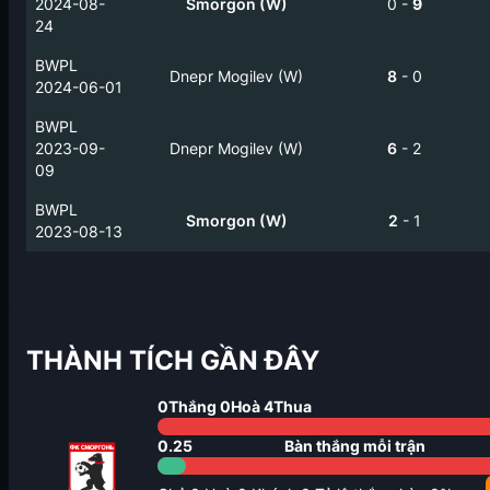
2024-08-
Smorgon (W)
0
-
9
24
BWPL
Dnepr Mogilev (W)
8
-
0
2024-06-01
BWPL
2023-09-
Dnepr Mogilev (W)
6
-
2
09
BWPL
Smorgon (W)
2
-
1
2023-08-13
THÀNH TÍCH GẦN ĐÂY
0
Thắng
0
Hoà
4
Thua
0.25
Bàn thắng mỗi trận