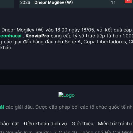
2026
Dnepr Mogilev (W)
1
1
à Dnepr Mogilev (W) vào 18:00 ngày 18/05, với kết quả cập 
keonhacai
.
KeovipPro
cung cấp tỷ số trực tiếp từ hơn 1.00
ng các giải đấu hàng đầu như Serie A, Copa Libertadores, 
 khác.
ái
các giải đấu. Được cấp phép bởi các tổ chức quốc tế n
 bảo mật
Điều khoản dịch vụ
Giới thiệu
Miễn trừ trách 
80 Nguyễn Kim, Phường 7, Quận 10, Thành phố Hồ Chí Minh