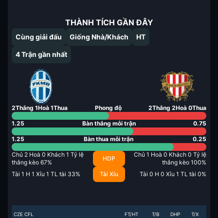
THÀNH TÍCH GẦN ĐÂY
Cùng giải đấu
Giống Nhà/Khách
HT
4
Trận gần nhất
2
Thắng
1
Hoà
1
Thua
Phong độ
2
Thắng
2
Hoà
0
Thua
1.25
Bàn thắng mỗi trận
0.75
1.25
Bàn thua mỗi trận
0.25
Chủ
2
Hoà
0
Khách
1
Tỷ lệ
Chủ
1
Hoà
0
Khách
0
Tỷ lệ
HDP
thắng kèo
67
%
thắng kèo
100
%
Tài
1
H
1
Xỉu
1
TL tài
33
%
Tài Xỉu
Tài
0
H
0
Xỉu
1
TL tài
0
%
CZE CFL
FT/HT
T/B
DHP
T/X