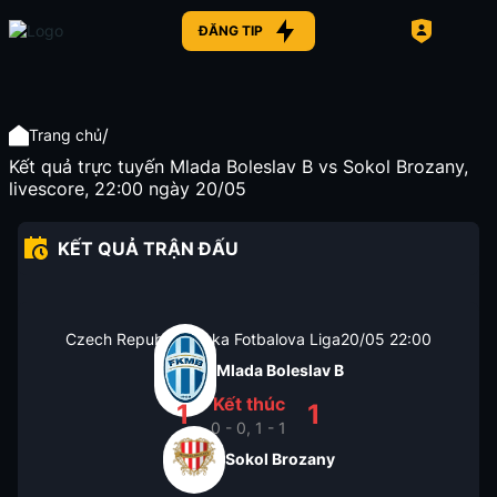
ĐĂNG TIP
/
Trang chủ
Kết quả trực tuyến Mlada Boleslav B vs Sokol Brozany,
livescore, 22:00 ngày 20/05
KẾT QUẢ TRẬN ĐẤU
Czech Republic Ceska Fotbalova Liga
20/05
22:00
Mlada Boleslav B
Kết thúc
1
1
0 - 0, 1 - 1
Sokol Brozany