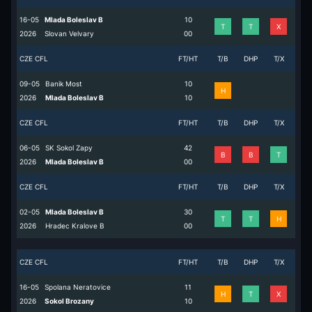
16-05
Mlada Boleslav B
1
0
T
T
X
2026
Slovan Velvary
0
0
CZE CFL
FT/HT
T/B
DHP
T/X
09-05
Banik Most
1
0
H
2026
Mlada Boleslav B
1
0
CZE CFL
FT/HT
T/B
DHP
T/X
06-05
SK Sokol Zapy
4
2
B
B
T
2026
Mlada Boleslav B
0
0
CZE CFL
FT/HT
T/B
DHP
T/X
02-05
Mlada Boleslav B
3
0
T
T
H
2026
Hradec Kralove B
0
0
CZE CFL
FT/HT
T/B
DHP
T/X
16-05
Spolana Neratovice
1
1
H
T
X
2026
Sokol Brozany
1
0