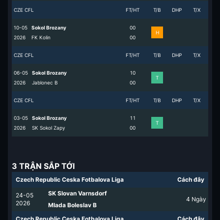
CZE CFL
FT/HT
T/B
DHP
T/X
10-05
Sokol Brozany
0
0
H
2026
FK Kolin
0
0
CZE CFL
FT/HT
T/B
DHP
T/X
06-05
Sokol Brozany
1
0
T
2026
Jablonec B
0
0
CZE CFL
FT/HT
T/B
DHP
T/X
03-05
Sokol Brozany
1
1
T
2026
SK Sokol Zapy
0
0
3 TRẬN SẮP TỚI
Czech Republic Ceska Fotbalova Liga
Cách đây
SK Slovan Varnsdorf
24-05
4
Ngày
2026
Mlada Boleslav B
Czech Republic Ceska Fotbalova Liga
Cách đây