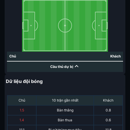
Chủ
Khách
Cầu thủ dự bị
Dữ liệu đội bóng
Chủ
10 trận gần nhất
Khách
1.5
Bàn thắng
0.8
1.4
Bàn thua
0.6
11.1
Bị sút trúng mục tiêu
11.8