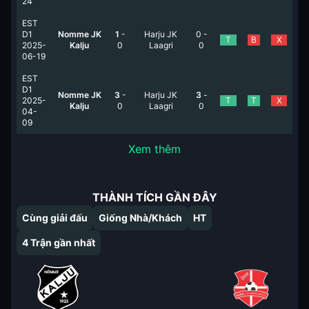
24
EST
D1
Nomme JK
1
-
Harju JK
0
-
T
B
X
2025-
Kalju
0
Laagri
0
06-19
EST
D1
Nomme JK
3
-
Harju JK
3
-
2025-
T
T
X
Kalju
0
Laagri
0
04-
09
Xem thêm
THÀNH TÍCH GẦN ĐÂY
Cùng giải đấu
Giống Nhà/Khách
HT
4
Trận gần nhất