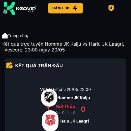
ĐĂNG TIP
/
Trang chủ
Kết quả trực tuyến Nomme JK Kalju vs Harju JK Laagri,
livescore, 23:00 ngày 20/05
KẾT QUẢ TRẬN ĐẤU
VĐQG Estonia
20/05
23:00
Nomme JK Kalju
Kết thúc
1
0
0 - 0, 1 - 0
Harju JK Laagri