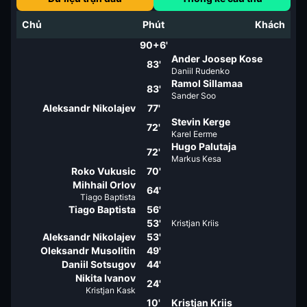
Chủ
Phút
Khách
90+6'
Ander Joosep Kose
83'
Daniil Rudenko
Ramol Sillamaa
83'
Sander Soo
Aleksandr Nikolajev
77'
Stevin Kerge
72'
Karel Eerme
Hugo Palutaja
72'
Markus Kesa
Roko Vukusic
70'
Mihhail Orlov
64'
Tiago Baptista
Tiago Baptista
56'
53'
Kristjan Kriis
Aleksandr Nikolajev
53'
Oleksandr Musolitin
49'
Daniil Sotsugov
44'
Nikita Ivanov
24'
Kristjan Kask
10'
Kristjan Kriis