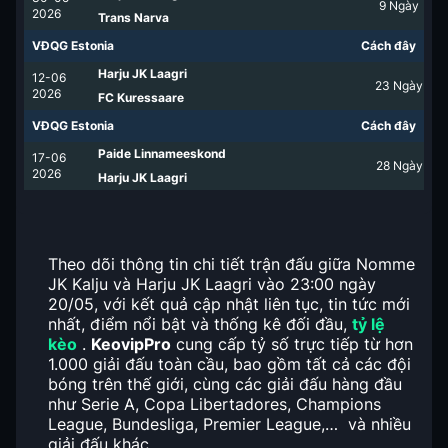
9
Ngày
2026
Trans Narva
VĐQG Estonia
Cách đây
Harju JK Laagri
12-06
23
Ngày
2026
FC Kuressaare
VĐQG Estonia
Cách đây
Paide Linnameeskond
17-06
28
Ngày
2026
Harju JK Laagri
Theo dõi thông tin chi tiết trận đấu giữa Nomme
JK Kalju và Harju JK Laagri vào 23:00 ngày
20/05, với kết quả cập nhật liên tục, tin tức mới
nhất, điểm nổi bật và thống kê đối đầu,
tỷ lệ
kèo
.
KeovipPro
cung cấp tỷ số trực tiếp từ hơn
1.000 giải đấu toàn cầu, bao gồm tất cả các đội
bóng trên thế giới, cùng các giải đấu hàng đầu
như Serie A, Copa Libertadores, Champions
League, Bundesliga, Premier League,… và nhiều
giải đấu khác.