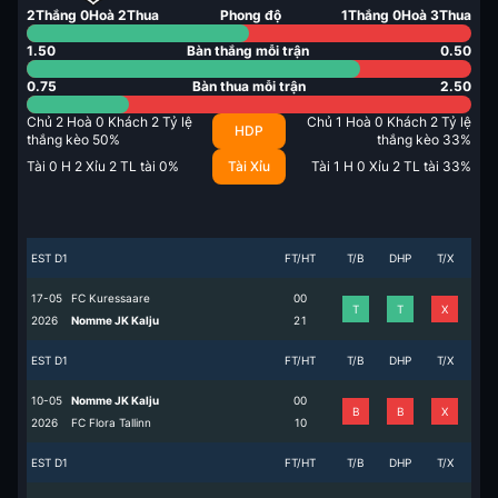
2
Thắng
0
Hoà
2
Thua
Phong độ
1
Thắng
0
Hoà
3
Thua
1.50
Bàn thắng mỗi trận
0.50
0.75
Bàn thua mỗi trận
2.50
Chủ
2
Hoà
0
Khách
2
Tỷ lệ
Chủ
1
Hoà
0
Khách
2
Tỷ lệ
HDP
thắng kèo
50
%
thắng kèo
33
%
Tài
0
H
2
Xỉu
2
TL tài
0
%
Tài Xỉu
Tài
1
H
0
Xỉu
2
TL tài
33
%
EST D1
FT/HT
T/B
DHP
T/X
17-05
FC Kuressaare
0
0
T
T
X
2026
Nomme JK Kalju
2
1
EST D1
FT/HT
T/B
DHP
T/X
10-05
Nomme JK Kalju
0
0
B
B
X
2026
FC Flora Tallinn
1
0
EST D1
FT/HT
T/B
DHP
T/X