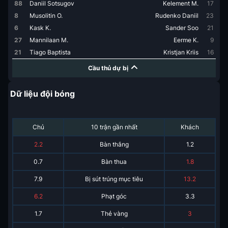
88
Daniil Sotsugov
Kelement M.
17
8
Musolitin O.
Rudenko Daniil
23
6
Kask K.
Sander Soo
21
27
Mannilaan M.
Eerme K.
9
21
Tiago Baptista
Kristjan Kriis
16
Cầu thủ dự bị
Dữ liệu đội bóng
Chủ
10 trận gần nhất
Khách
2.2
Bàn thắng
1.2
0.7
Bàn thua
1.8
7.9
Bị sút trúng mục tiêu
13.2
6.2
Phạt góc
3.3
1.7
Thẻ vàng
3