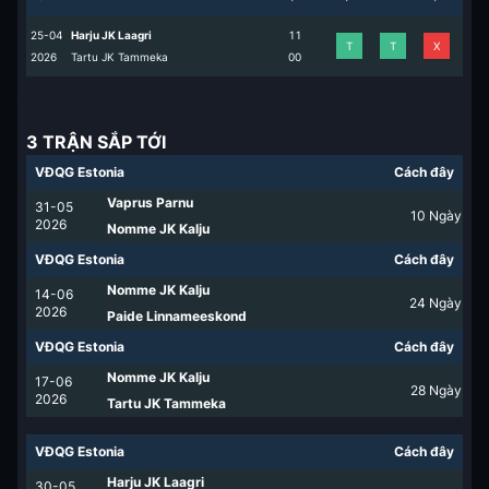
25-04
Harju JK Laagri
1
1
T
T
X
2026
Tartu JK Tammeka
0
0
3 TRẬN SẮP TỚI
VĐQG Estonia
Cách đây
Vaprus Parnu
31-05
10
Ngày
2026
Nomme JK Kalju
VĐQG Estonia
Cách đây
Nomme JK Kalju
14-06
24
Ngày
2026
Paide Linnameeskond
VĐQG Estonia
Cách đây
Nomme JK Kalju
17-06
28
Ngày
2026
Tartu JK Tammeka
VĐQG Estonia
Cách đây
Harju JK Laagri
30-05