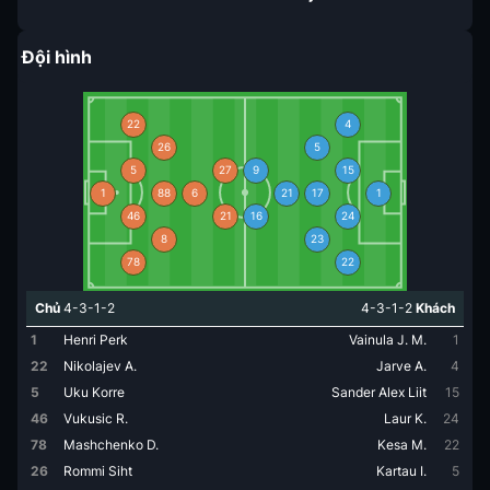
Đội hình
22
4
26
5
5
27
9
15
1
88
6
21
17
1
46
21
16
24
8
23
78
22
Chủ
4-3-1-2
4-3-1-2
Khách
1
Henri Perk
Vainula J. M.
1
22
Nikolajev A.
Jarve A.
4
5
Uku Korre
Sander Alex Liit
15
46
Vukusic R.
Laur K.
24
78
Mashchenko D.
Kesa M.
22
26
Rommi Siht
Kartau I.
5