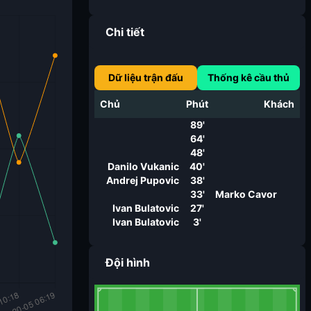
Chi tiết
Dữ liệu trận đấu
Thống kê cầu thủ
Chủ
Phút
Khách
89'
64'
48'
Danilo Vukanic
40'
Andrej Pupovic
38'
33'
Marko Cavor
Ivan Bulatovic
27'
Ivan Bulatovic
3'
Đội hình