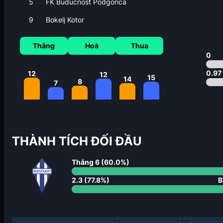
5
FK Buducnost Podgorica
9
Bokelj Kotor
Thắng
Hoà
Thua
0
0.97
12
12
15
14
8
7
THÀNH TÍCH ĐỐI ĐẦU
Thắng
6
(
60.0
%)
2.3
(
77.8
%)
B