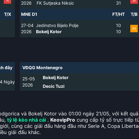
2026
FK Sutjeska Niksic
3
1
T/X
MNE D1
FT/HT
T/B
27-04
Jedinstvo Bijelo Polje
1
0
H
2026
Bokelj Kotor
1
0
h đây
VĐQG Montenegro
Bokelj Kotor
25-05
4
Ngày
2026
Decic Tuzi
Podgorica và Bokelj Kotor vào 01:00 ngày 21/05, với kết quả
đầu,
tỷ lệ kèo nhà cái
.
KeovipPro
cung cấp tỷ số trực tiếp t
giới, cùng các giải đấu hàng đầu như Serie A, Copa Liberta
ều giải đấu khác.