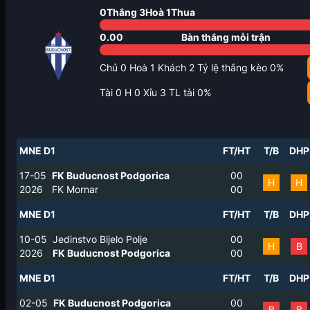
0
Thắng
3
Hoà
1
Thua
0.00
Bàn thắng mỗi trận
Chủ
0
Hoà
1
Khách
2
Tỷ lệ thắng kèo
0
%
Tài
0
H
0
Xỉu
3
TL tài
0
%
MNE D1
FT/HT
T/B
DHP
17-05
FK Buducnost Podgorica
0
0
H
H
2026
FK Mornar
0
0
MNE D1
FT/HT
T/B
DHP
10-05
Jedinstvo Bijelo Polje
0
0
H
B
2026
FK Buducnost Podgorica
0
0
MNE D1
FT/HT
T/B
DHP
02-05
FK Buducnost Podgorica
0
0
B
B