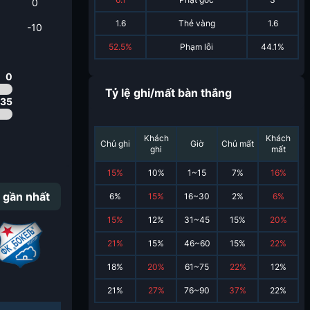
0
1.6
Thẻ vàng
1.6
-10
52.5%
Phạm lỗi
44.1%
0
Tỷ lệ ghi/mất bàn thắng
.35
Khách
Khách
Chủ ghi
Giờ
Chủ mất
ghi
mất
15
%
10
%
1~15
7
%
16
%
 gần nhất
6
%
15
%
16~30
2
%
6
%
15
%
12
%
31~45
15
%
20
%
21
%
15
%
46~60
15
%
22
%
18
%
20
%
61~75
22
%
12
%
21
%
27
%
76~90
37
%
22
%