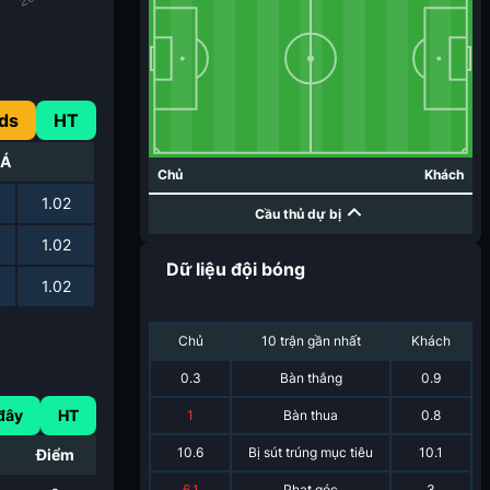
ds
HT
 Á
Chủ
Khách
1.02
Cầu thủ dự bị
1.02
Dữ liệu đội bóng
1.02
Chủ
10 trận gần nhất
Khách
0.3
Bàn thắng
0.9
đây
HT
1
Bàn thua
0.8
10.6
Bị sút trúng mục tiêu
10.1
i
Điểm
6.1
Phạt góc
3