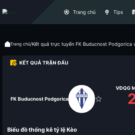
Trang chủ
Tips
/
Kết quả trực tuyến FK Buducnost Podgorica vs
Trang chủ
KẾT QUẢ TRẬN ĐẤU
VĐQG M
FK Buducnost Podgorica
Biểu đồ thống kê tỷ lệ Kèo