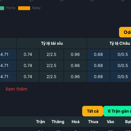
Od
Tỷ lệ tài xỉu
Tỷ lệ Châu
4.71
0.74
2/2.5
0.96
0.68
0/0.5
4.71
0.74
2/2.5
0.96
0.68
0/0.5
4.71
0.74
2/2.5
0.96
0.68
0/0.5
Xem thêm
Tất cả
6
Trận gần 
Trận
Thắng
Hoà
Thua
Vào
Bạ