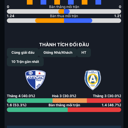
0
Bàn thắng mỗi trận
0
1.24
Bàn thua mỗi trận
1.21
THÀNH TÍCH ĐỐI ĐẦU
Cùng giải đấu
Giống Nhà/Khách
HT
10
Trận gần nhất
Thắng
4
(
40.0
%)
Hoà
3
(
30.0
%)
Thắng
3
(
30.0
%)
1.6
(
53.3
%)
Bàn thắng mỗi trận
1.4
(
46.7
%)