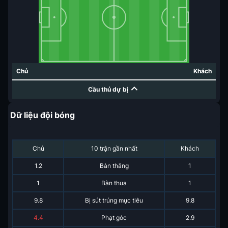
Chủ
Khách
Cầu thủ dự bị
Dữ liệu đội bóng
Chủ
10 trận gần nhất
Khách
1.2
Bàn thắng
1
1
Bàn thua
1
9.8
Bị sút trúng mục tiêu
9.8
4.4
Phạt góc
2.9