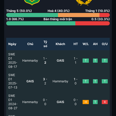
Thắng
5
(
50.0
%)
Hoà
4
(
40.0
%)
Thắng
1
(
10.0
%)
1.0
(
66.7
%)
Bàn thắng mỗi trận
0.5
(
33.3
%)
Tỷ
Ngày
Chủ
Khách
HT
W/L
AH
O/U
số
SWE
D1
1
-
1
-
Hammarby
GAIS
T
T
T
2025-
2
1
08-17
SWE
D1
3
-
1
-
GAIS
Hammarby
T
T
T
2025-
2
0
07-13
SWE
D1
0
-
0
-
Hammarby
GAIS
H
T
X
2024-
0
0
08-27