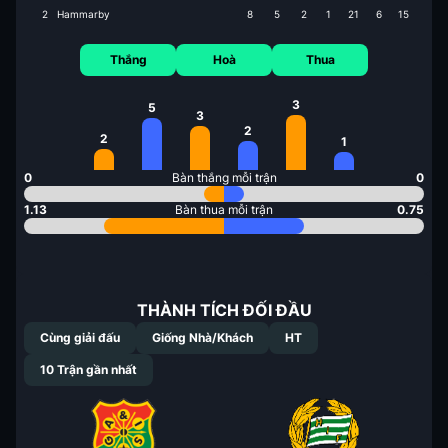
2
Hammarby
8
5
2
1
21
6
15
Thắng
Hoà
Thua
3
5
3
2
2
1
0
Bàn thắng mỗi trận
0
1.13
Bàn thua mỗi trận
0.75
THÀNH TÍCH ĐỐI ĐẦU
Cùng giải đấu
Giống Nhà/Khách
HT
10
Trận gần nhất