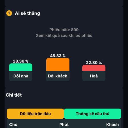
Ai sẽ thắng
Phiếu bầu:
899
Xem kết quả sau khi bỏ phiếu
48.83
%
28.36
%
22.80
%
Đội nhà
Đội khách
Hoà
Chi tiết
Dữ liệu trận đấu
Thống kê cầu thủ
Chủ
Phút
Khách