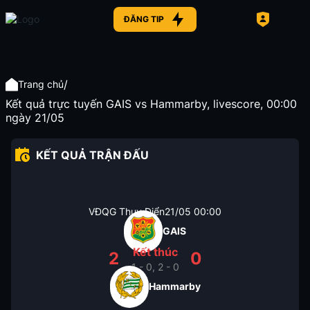
ĐĂNG TIP
/
Trang chủ
Kết quả trực tuyến GAIS vs Hammarby, livescore, 00:00
ngày 21/05
KẾT QUẢ TRẬN ĐẤU
VĐQG Thụy Điển
21/05
00:00
GAIS
Kết thúc
2
0
1 - 0, 2 - 0
Hammarby