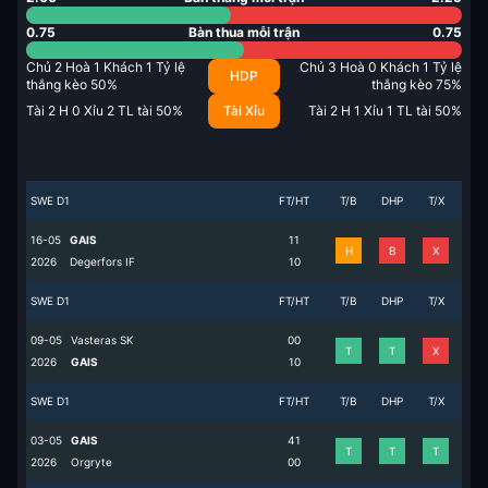
0.75
Bàn thua mỗi trận
0.75
Chủ
2
Hoà
1
Khách
1
Tỷ lệ
Chủ
3
Hoà
0
Khách
1
Tỷ lệ
HDP
thắng kèo
50
%
thắng kèo
75
%
Tài
2
H
0
Xỉu
2
TL tài
50
%
Tài Xỉu
Tài
2
H
1
Xỉu
1
TL tài
50
%
SWE D1
FT/HT
T/B
DHP
T/X
16-05
GAIS
1
1
H
B
X
2026
Degerfors IF
1
0
SWE D1
FT/HT
T/B
DHP
T/X
09-05
Vasteras SK
0
0
T
T
X
2026
GAIS
1
0
SWE D1
FT/HT
T/B
DHP
T/X
03-05
GAIS
4
1
T
T
T
2026
Orgryte
0
0