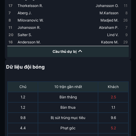
17
Thorkelsson R.
Johansson O.
11
7
Aberg J.
M.Karlsson
8
8
Milovanovic W.
Madjed M.
26
11
Johansson R.
Abraham P.
7
20
Salter S.
Lind V.
9
16
Andersson M.
Kabore M.
29
Cầu thủ dự bị
Dữ liệu đội bóng
Chủ
10 trận gần nhất
Khách
1.2
Bàn thắng
2.5
1.2
Bàn thua
1.1
9.8
Bị sút trúng mục tiêu
9.6
4.4
Phạt góc
5.2