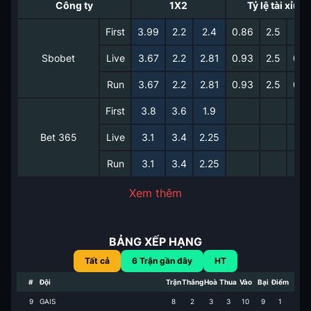
Công ty
1X2
Tỷ lệ tài xỉu
First
3.99
2.2
2.4
0.86
2.5
1.0
Sbobet
Live
3.67
2.2
2.81
0.93
2.5
0.9
Run
3.67
2.2
2.81
0.93
2.5
0.9
First
3.8
3.6
1.9
Bet 365
Live
3.1
3.4
2.25
Run
3.1
3.4
2.25
Xem thêm
BẢNG XẾP HẠNG
Tất cả
6
Trận gần đây
HT
#
Đội
Trận
Thắng
Hoà
Thua
Vào
Bại
Điểm
9
GAIS
8
2
3
3
10
9
1