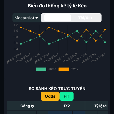
Biểu đồ thống kê tỷ lệ Kèo
Macauslot
Handicap
Tài/Xỉu
SO SÁNH KÈO TRỰC TUYẾN
Odds
HT
Công ty
1X2
Tỷ lệ tài xỉu