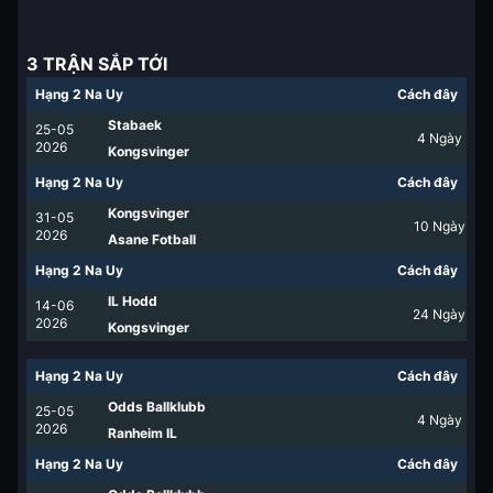
3 TRẬN SẮP TỚI
Hạng 2 Na Uy
Cách đây
Stabaek
25-05
4
Ngày
2026
Kongsvinger
Hạng 2 Na Uy
Cách đây
Kongsvinger
31-05
10
Ngày
2026
Asane Fotball
Hạng 2 Na Uy
Cách đây
IL Hodd
14-06
24
Ngày
2026
Kongsvinger
Hạng 2 Na Uy
Cách đây
Odds Ballklubb
25-05
4
Ngày
2026
Ranheim IL
Hạng 2 Na Uy
Cách đây