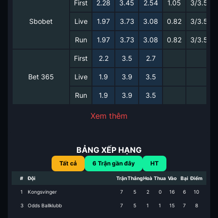
First
2.28
3.45
2.54
1.05
3/3.5
Sbobet
Live
1.97
3.73
3.08
0.82
3/3.5
Run
1.97
3.73
3.08
0.82
3/3.5
First
2.2
3.5
2.7
Bet 365
Live
1.9
3.9
3.5
Run
1.9
3.9
3.5
Xem thêm
BẢNG XẾP HẠNG
Tất cả
6
Trận gần đây
HT
#
Đội
Trận
Thắng
Hoà
Thua
Vào
Bại
Điểm
1
Kongsvinger
7
5
2
0
16
6
10
3
Odds Ballklubb
7
5
1
1
15
7
8