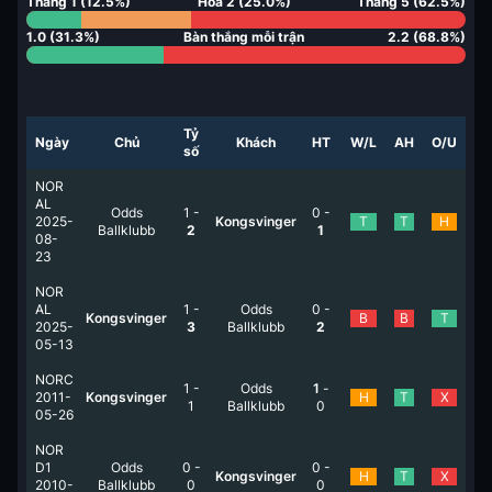
Thắng
1
(
12.5
%)
Hoà
2
(
25.0
%)
Thắng
5
(
62.5
%)
1.0
(
31.3
%)
Bàn thắng mỗi trận
2.2
(
68.8
%)
Tỷ
Ngày
Chủ
Khách
HT
W/L
AH
O/U
số
NOR
AL
Odds
1
-
0
-
2025-
Kongsvinger
T
T
H
Ballklubb
2
1
08-
23
NOR
AL
1
-
Odds
0
-
Kongsvinger
B
B
T
2025-
3
Ballklubb
2
05-13
NORC
1
-
Odds
1
-
2011-
Kongsvinger
H
T
X
1
Ballklubb
0
05-26
NOR
D1
Odds
0
-
0
-
Kongsvinger
H
T
X
2010-
Ballklubb
0
0