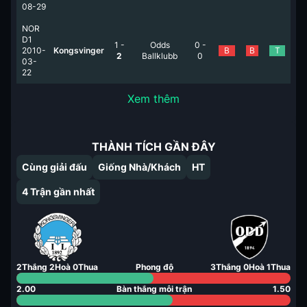
08-29
NOR
D1
1
-
Odds
0
-
2010-
Kongsvinger
B
B
T
2
Ballklubb
0
03-
22
Xem thêm
THÀNH TÍCH GẦN ĐÂY
Cùng giải đấu
Giống Nhà/Khách
HT
4
Trận gần nhất
2
Thắng
2
Hoà
0
Thua
Phong độ
3
Thắng
0
Hoà
1
Thua
2.00
Bàn thắng mỗi trận
1.50