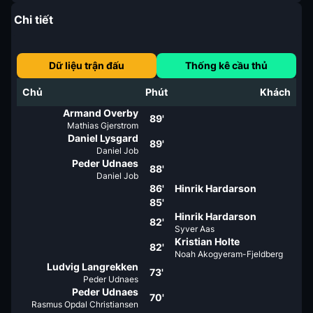
Chi tiết
Dữ liệu trận đấu
Thống kê cầu thủ
Chủ
Phút
Khách
Armand Overby
89'
Mathias Gjerstrom
Daniel Lysgard
89'
Daniel Job
Peder Udnaes
88'
Daniel Job
86'
Hinrik Hardarson
85'
Hinrik Hardarson
82'
Syver Aas
Kristian Holte
82'
Noah Akogyeram-Fjeldberg
Ludvig Langrekken
73'
Peder Udnaes
Peder Udnaes
70'
Rasmus Opdal Christiansen