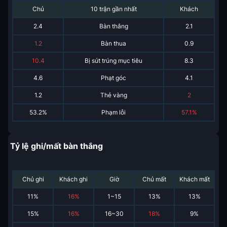
Chủ
10 trận gần nhất
Khách
2.4
Bàn thắng
2.1
1.2
Bàn thua
0.9
10.4
Bị sút trúng mục tiêu
8.3
4.6
Phạt góc
4.1
1.2
Thẻ vàng
2
53.2%
Phạm lỗi
57.1%
Tỷ lệ ghi/mất bàn thắng
Chủ ghi
Khách ghi
Giờ
Chủ mất
Khách mất
11
%
16
%
1~15
13
%
13
%
15
%
16
%
16~30
18
%
9
%