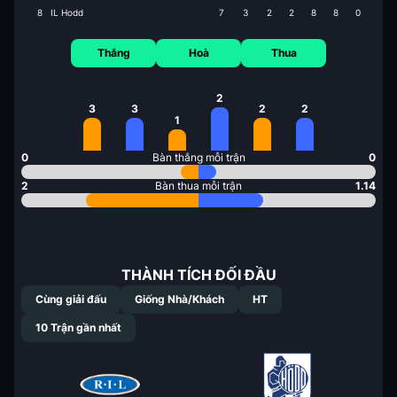
8
IL Hodd
7
3
2
2
8
8
0
Thắng
Hoà
Thua
2
3
3
2
2
1
0
Bàn thắng mỗi trận
0
2
Bàn thua mỗi trận
1.14
THÀNH TÍCH ĐỐI ĐẦU
Cùng giải đấu
Giống Nhà/Khách
HT
10
Trận gần nhất