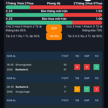
1
Thắng
1
Hoà
2
Thua
Phong độ
2
Thắng
2
Hoà
0
Thua
2.25
Bàn thắng mỗi trận
1.50
2.25
Bàn thua mỗi trận
1.00
Chủ
2
Hoà
0
Khách
2
Tỷ lệ
Chủ
3
Hoà
1
Khách
0
Tỷ lệ
HDP
thắng kèo
50
%
thắng kèo
75
%
Tài
2
H
1
Xỉu
1
TL tài
50
%
Tài Xỉu
Tài
2
H
0
Xỉu
2
TL tài
50
%
NOR AL
FT/HT
T/B
DHP
T/X
16-05
Stromsgodset
5
0
B
B
T
2026
Ranheim IL
4
1
NOR AL
FT/HT
T/B
DHP
T/X
09-05
Ranheim IL
1
1
H
T
X
2026
Kongsvinger
1
1
NOR AL
FT/HT
T/B
DHP
T/X