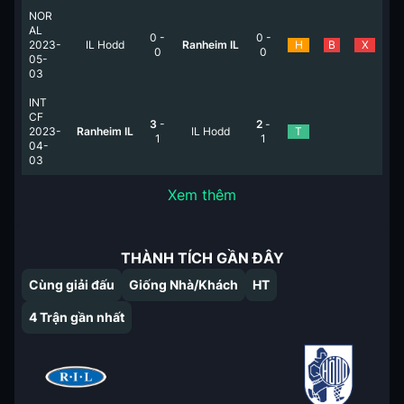
NOR
AL
0
-
0
-
2023-
IL Hodd
Ranheim IL
H
B
X
0
0
05-
03
INT
CF
3
-
2
-
2023-
Ranheim IL
IL Hodd
T
1
1
04-
03
Xem thêm
THÀNH TÍCH GẦN ĐÂY
Cùng giải đấu
Giống Nhà/Khách
HT
4
Trận gần nhất