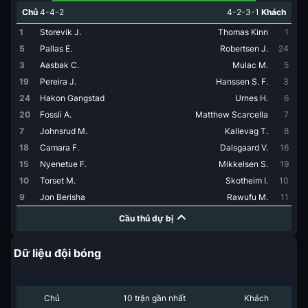
Chủ
4-4-2
4-2-3-1
Khách
1
Storevik J.
Thomas Kinn
1
5
Pallas E.
Robertsen J.
24
3
Aasbak C.
Mulac M.
5
19
Pereira J.
Hanssen S. F.
3
24
Hakon Gangstad
Urnes H.
6
20
Fossli A.
Matthew Scarcella
7
7
Johnsrud M.
Kallevag T.
8
18
Camara F.
Dalsgaard V.
16
15
Nyenetue F.
Mikkelsen S.
19
10
Torset M.
Skotheim I.
10
9
Jon Berisha
Rawufu M.
11
Cầu thủ dự bị
Dữ liệu đội bóng
Chủ
10 trận gần nhất
Khách