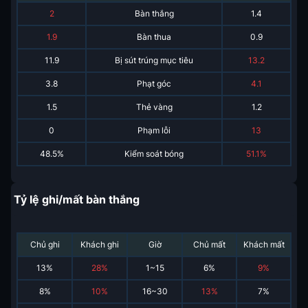
2
Bàn thắng
1.4
1.9
Bàn thua
0.9
11.9
Bị sút trúng mục tiêu
13.2
3.8
Phạt góc
4.1
1.5
Thẻ vàng
1.2
0
Phạm lỗi
13
48.5%
Kiểm soát bóng
51.1%
Tỷ lệ ghi/mất bàn thắng
Chủ ghi
Khách ghi
Giờ
Chủ mất
Khách mất
13
%
28
%
1~15
6
%
9
%
8
%
10
%
16~30
13
%
7
%