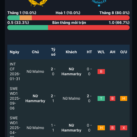
Thắng
1
(
10.0
%)
Hoà
1
(
10.0
%)
Thắng
8
(
80.0
%)
0.5
(
33.3
%)
Bàn thắng mỗi trận
1.0
(
66.7
%)
Tỷ
Ngày
Chủ
Khách
HT
W/L
AH
O/U
số
INT
CF
2
-
Nữ
0
-
Nữ Malmo
B
2026-
0
Hammarby
0
01-31
SWE
WD1
Nữ
2
-
2
-
2025-
Nữ Malmo
T
B
H
Hammarby
1
0
09-
06
SWE
WD1
1
-
Nữ
0
-
2025-
Nữ Malmo
H
B
X
1
Hammarby
0
04-