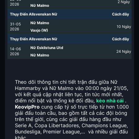
2
Ngày
2026
Nữ Malmo
Thụy Điển Allsvenskan Nữ
Cách đây
Nữ Malmo
31-05
10
Ngày
2026
Vaxjo (W)
Thụy Điển Allsvenskan Nữ
Cách đây
Nữ Eskilstuna Utd
14-06
24
Ngày
2026
Nữ Malmo
Theo dõi thông tin chi tiết trận đấu giữa Nữ
Hammarby và Nữ Malmo vào 00:00 ngày 21/05,
với kết quả cập nhật liên tục, tin tức mới nhất,
điểm nổi bật và thống kê đối đầu,
kèo nhà cái
.
KeovipPro
cung cấp tỷ số trực tiếp từ hơn 1.000
giải đấu toàn cầu, bao gồm tất cả các đội bóng
trên thế giới, cùng các giải đấu hàng đầu như
Serie A, Copa Libertadores, Champions League,
Bundesliga, Premier League,… và nhiều giải đấu
khác.