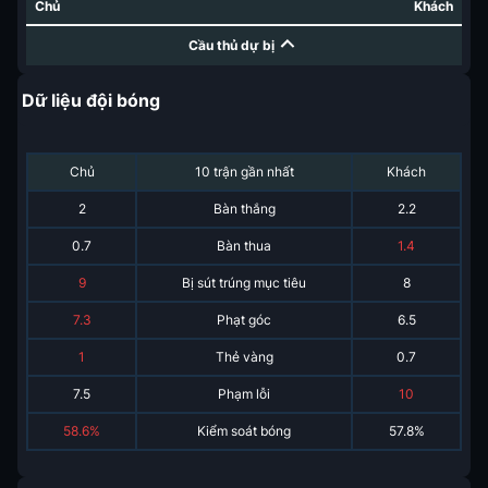
Chủ
Khách
Cầu thủ dự bị
Dữ liệu đội bóng
Chủ
10 trận gần nhất
Khách
2
Bàn thắng
2.2
0.7
Bàn thua
1.4
9
Bị sút trúng mục tiêu
8
7.3
Phạt góc
6.5
1
Thẻ vàng
0.7
7.5
Phạm lỗi
10
58.6%
Kiểm soát bóng
57.8%