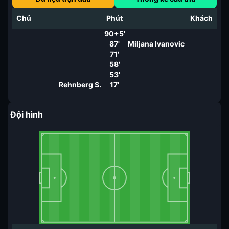
Chủ
Phút
Khách
90+5'
87'
Miljana Ivanovic
71'
58'
53'
Rehnberg S.
17'
Đội hình