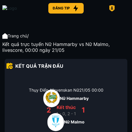
ĐĂNG TIP
/
Trang chủ
Kết quả trực tuyến Nữ Hammarby vs Nữ Malmo,
livescore, 00:00 ngày 21/05
KẾT QUẢ TRẬN ĐẤU
Thụy Điển Allsvenskan Nữ
21/05
00:00
Nữ Hammarby
Kết thúc
2
1
1 - 0, 2 - 1
Nữ Malmo