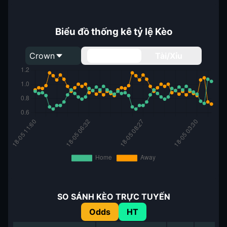
Biểu đồ thống kê tỷ lệ Kèo
Crown
Handicap
Tài/Xỉu
SO SÁNH KÈO TRỰC TUYẾN
Odds
HT