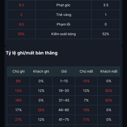
6.2
Phạt góc
3.5
2
Thẻ vàng
1
8.5
Phạm lỗi
0
55%
Kiểm soát bóng
52%
Tỷ lệ ghi/mất bàn thắng
Chủ ghi
Khách ghi
Giờ
Chủ mất
Khách mất
8
%
0
%
1~15
10
%
0
%
13
%
12
%
16~30
12
%
50
%
16
%
0
%
31~45
7
%
50
%
17
%
25
%
46~60
15
%
0
%
27
%
12
%
61~75
17
%
0
%