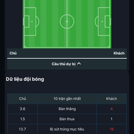
Chủ
Khách
Cầu thủ dự bị
Dữ liệu đội bóng
Chủ
10 trận gần nhất
Khách
3.6
Bàn thắng
4
1.5
Bàn thua
1
13.7
Bị sút trúng mục tiêu
16