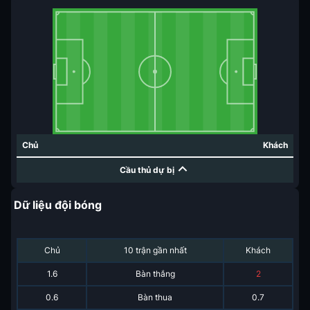
Chủ
Khách
Cầu thủ dự bị
Dữ liệu đội bóng
Chủ
10 trận gần nhất
Khách
1.6
Bàn thắng
2
0.6
Bàn thua
0.7