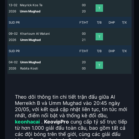
13-02
Meyrick Kos Te
0
0
T
2026
Umm Mughad
2
0
SUD PR
FT/HT
T/B
DHP
T/X
09-02
Khartoum Al Watani
0
0
T
2026
Umm Mughad
2
1
SUD PR
FT/HT
T/B
DHP
T/X
04-02
Umm Mughad
2
0
T
2026
Rabita Kosti
0
0
Theo dõi thông tin chi tiết trận đấu giữa Al
Merreikh B và Umm Mughad vào 20:45 ngày
20/05, với kết quả cập nhật liên tục, tin tức mới
nhất, điểm nổi bật và thống kê đối đầu,
keonhacai
.
KeovipPro
cung cấp tỷ số trực tiếp
từ hơn 1.000 giải đấu toàn cầu, bao gồm tất cả
các đội bóng trên thế giới, cùng các giải đấu