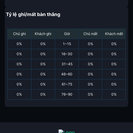
Tỷ lệ ghi/mất bàn thắng
Chủ ghi
Khách ghi
Giờ
Chủ mất
Khách mất
0
%
0
%
1~15
0
%
0
%
0
%
0
%
16~30
0
%
0
%
0
%
0
%
31~45
0
%
0
%
0
%
0
%
46~60
0
%
0
%
0
%
0
%
61~75
0
%
0
%
0
%
0
%
76~90
0
%
0
%