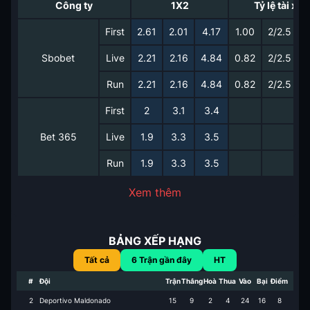
Công ty
1X2
Tỷ lệ tài xỉu
First
2.61
2.01
4.17
1.00
2/2.5
0
Sbobet
Live
2.21
2.16
4.84
0.82
2/2.5
1
Run
2.21
2.16
4.84
0.82
2/2.5
1
First
2
3.1
3.4
Bet 365
Live
1.9
3.3
3.5
Run
1.9
3.3
3.5
Xem thêm
BẢNG XẾP HẠNG
Tất cả
6
Trận gần đây
HT
#
Đội
Trận
Thắng
Hoà
Thua
Vào
Bại
Điểm
2
Deportivo Maldonado
15
9
2
4
24
16
8