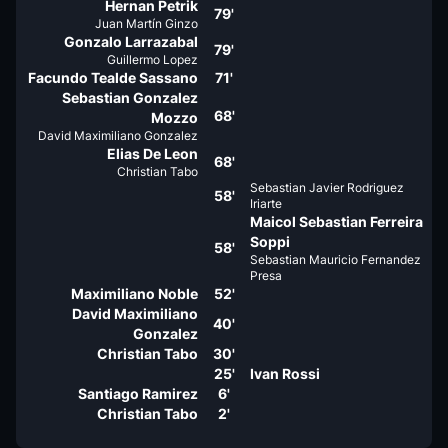
Hernan Petrik
79'
Juan Martín Ginzo
Gonzalo Larrazabal
79'
Guillermo Lopez
Facundo Tealde Sassano
71'
Sebastian Gonzalez
68'
Mozzo
David Maximiliano Gonzalez
Elias De Leon
68'
Christian Tabo
Sebastian Javier Rodriguez
58'
Iriarte
Maicol Sebastian Ferreira
Soppi
58'
Sebastian Mauricio Fernandez
Presa
Maximiliano Noble
52'
David Maximiliano
40'
Gonzalez
Christian Tabo
30'
25'
Ivan Rossi
Santiago Ramirez
6'
Christian Tabo
2'