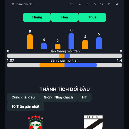
11
Danubio FC
15
4
6
5
17
21
-4
Thắng
Hoà
Thua
6
9
5
4
4
2
0
Bàn thắng mỗi trận
0
1.07
Bàn thua mỗi trận
1.4
THÀNH TÍCH ĐỐI ĐẦU
Cùng giải đấu
Giống Nhà/Khách
HT
10
Trận gần nhất