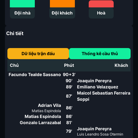
Đội nhà
Đội khách
Hoà
Chi tiết
Dữ liệu trận đấu
Thống kê cầu thủ
Chủ
Phút
Khách
Facundo Tealde Sassano
90+3'
90'
Joaquin Pereyra
89'
Emiliano Velazquez
Maicol Sebastian Ferreira
87'
Soppi
Adrian Vila
86'
Matias Espindola
Matias Espindola
86'
Gonzalo Larrazabal
81'
Joaquin Pereyra
79'
Luis Leandro Sosa Otermin