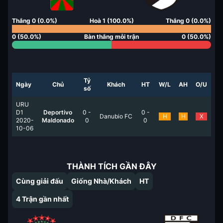
Thắng
0
(
0.0
%)
Hoà
1
(
100.0
%)
Thắng
0
(
0.0
%)
0
(
50.0
%)
Bàn thắng mỗi trận
0
(
50.0
%)
Tỷ
Ngày
Chủ
Khách
HT
W/L
AH
O/U
số
URU
D1
Deportivo
0
-
0
-
Danubio FC
H
H
X
2020-
Maldonado
0
0
10-06
THÀNH TÍCH GẦN ĐÂY
Cùng giải đấu
Giống Nhà/Khách
HT
4
Trận gần nhất