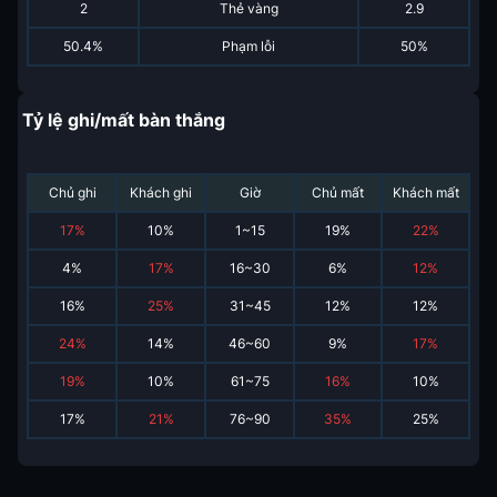
2
Thẻ vàng
2.9
50.4%
Phạm lỗi
50%
Tỷ lệ ghi/mất bàn thắng
Chủ ghi
Khách ghi
Giờ
Chủ mất
Khách mất
17
%
10
%
1~15
19
%
22
%
4
%
17
%
16~30
6
%
12
%
16
%
25
%
31~45
12
%
12
%
24
%
14
%
46~60
9
%
17
%
19
%
10
%
61~75
16
%
10
%
17
%
21
%
76~90
35
%
25
%