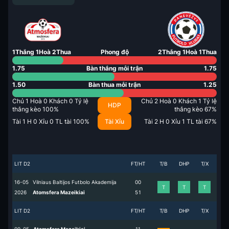
1
Thắng
1
Hoà
2
Thua
Phong độ
2
Thắng
1
Hoà
1
Thua
1.75
Bàn thắng mỗi trận
1.75
1.50
Bàn thua mỗi trận
1.25
Chủ
1
Hoà
0
Khách
0
Tỷ lệ
Chủ
2
Hoà
0
Khách
1
Tỷ lệ
HDP
thắng kèo
100
%
thắng kèo
67
%
Tài
1
H
0
Xỉu
0
TL tài
100
%
Tài Xỉu
Tài
2
H
0
Xỉu
1
TL tài
67
%
LIT D2
FT/HT
T/B
DHP
T/X
16-05
Vilniaus Baltijos Futbolo Akademija
0
0
T
T
T
2026
Atomsfera Mazeikiai
5
1
LIT D2
FT/HT
T/B
DHP
T/X