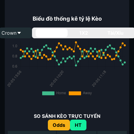
Biểu đồ thống kê tỷ lệ Kèo
Crown
Handicap
1X2
Tài/Xỉu
SO SÁNH KÈO TRỰC TUYẾN
Odds
HT