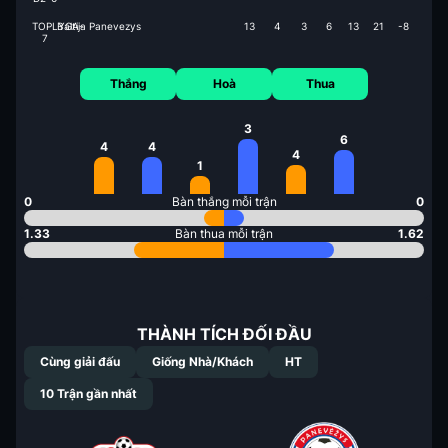
TOPLYGA-
Baltija Panevezys
13
4
3
6
13
21
-8
7
Thắng
Hoà
Thua
3
6
4
4
4
1
0
Bàn thắng mỗi trận
0
1.33
Bàn thua mỗi trận
1.62
THÀNH TÍCH ĐỐI ĐẦU
Cùng giải đấu
Giống Nhà/Khách
HT
10
Trận gần nhất